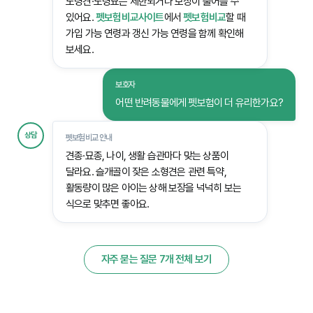
노령견·노령묘는 제한되거나 보장이 줄어들 수
있어요.
펫보험비교사이트
에서
펫보험비교
할 때
가입 가능 연령과 갱신 가능 연령을 함께 확인해
보세요.
보호자
어떤 반려동물에게 펫보험이 더 유리한가요?
상담
펫보험비교 안내
견종·묘종, 나이, 생활 습관마다 맞는 상품이
달라요. 슬개골이 잦은 소형견은 관련 특약,
활동량이 많은 아이는 상해 보장을 넉넉히 보는
식으로 맞추면 좋아요.
자주 묻는 질문 7개 전체 보기