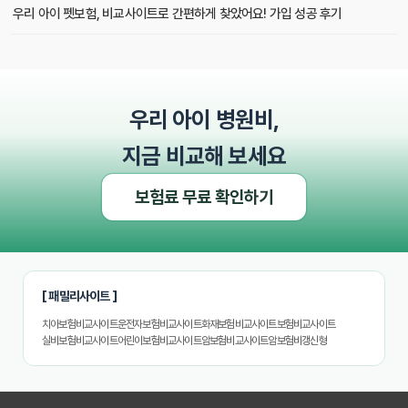
우리 아이 펫보험, 비교사이트로 간편하게 찾았어요! 가입 성공 후기
펫보험비교사이트 꼭 써야 할까? 현명한 선택을 위한 궁금증 해결
펫보험비교사이트 완벽 활용 팁! 내 반려동물에 맞는 최적의 보험 찾는 법
우리 아이 병원비,
펫보험비교사이트 이용 가이드: 내 반려동물에게 꼭 맞는 보험료 찾는 비법
지금 비교해 보세요
펫보험비교사이트 추천! 주요 상품별 보장 범위와 보험료 상세 비교
보험료 무료 확인하기
펫보험비교사이트, 평점만 보고 고르면 후회? 진짜 중요한 차이점은?
펫보험비교사이트, A사와 B사 어디가 더 유리할까?
[ 패밀리사이트 ]
펫보험비교사이트 이용 전 필수! 놓치면 후회할 3가지 체크리스트
치아보험비교사이트
운전자보험비교사이트
화재보험비교사이트
보험비교사이트
실비보험비교사이트
어린이보험비교사이트
암보험비교사이트
암보험비갱신형
펫보험비교사이트, 내 반려동물에게 꼭 맞는 선택 기준은?
복잡한 펫보험비교사이트? 나에게 맞는 상품 찾는 쉬운 방법