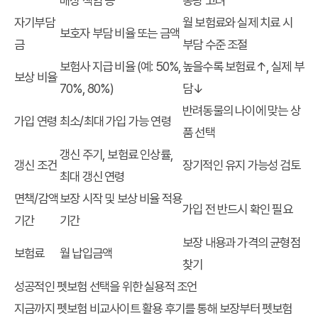
배상 책임 등
동량 고려
자기부담
월 보험료와 실제 치료 시
보호자 부담 비율 또는 금액
금
부담 수준 조절
보험사 지급 비율 (예: 50%,
높을수록 보험료↑, 실제 부
보상 비율
70%, 80%)
담↓
반려동물의 나이에 맞는 상
가입 연령
최소/최대 가입 가능 연령
품 선택
갱신 주기, 보험료 인상률,
갱신 조건
장기적인 유지 가능성 검토
최대 갱신 연령
면책/감액
보장 시작 및 보상 비율 적용
가입 전 반드시 확인 필요
기간
기간
보장 내용과 가격의 균형점
보험료
월 납입금액
찾기
성공적인 펫보험 선택을 위한 실용적 조언
지금까지
펫보험 비교사이트 활용 후기
를 통해 보장부터
펫보험