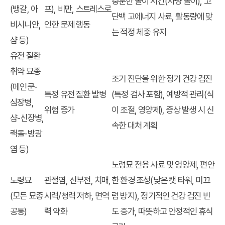
충분한 놀이 시간(사냥 놀이), 고
(뱅갈, 아
프), 비만, 스트레스로
단백 고에너지 사료, 활동량에 맞
비시니안,
인한 문제 행동
는 적정 체중 유지
샴 등)
유전 질환
취약 묘종
조기 진단을 위한 정기 건강 검진
(메인쿤-
특정 유전 질환 발병
(특정 검사 포함), 예방적 관리(식
심장병,
위험 증가
이 조절, 영양제), 증상 발생 시 신
샴-신장병,
속한 대처 계획
랙돌-방광
염 등)
노령묘 전용 사료 및 영양제, 편안
노령묘
관절염, 신부전, 치매,
한 환경 조성(낮은 캣 타워, 미끄
(모든 묘종
시력/청력 저하, 면역
럼 방지), 정기적인 건강 검진 빈
공통)
력 약화
도 증가, 따뜻하고 안정적인 휴식