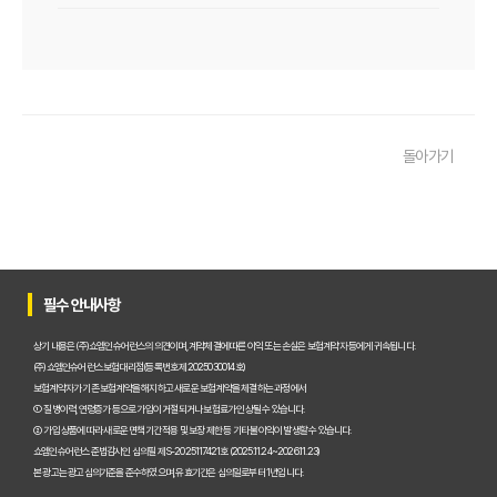
우리 아이 펫보험, 비교사이트로 간편하게 찾았어요! 가입 성공 후기
펫보험비교사이트 꼭 써야 할까? 현명한 선택을 위한 궁금증 해결
펫보험비교사이트 완벽 활용 팁! 내 반려동물에 맞는 최적의 보험 찾는 법
돌아가기
펫보험비교사이트 이용 가이드: 내 반려동물에게 꼭 맞는 보험료 찾는 비법
펫보험비교사이트 추천! 주요 상품별 보장 범위와 보험료 상세 비교
펫보험비교사이트, 평점만 보고 고르면 후회? 진짜 중요한 차이점은?
필수 안내사항
펫보험비교사이트, A사와 B사 어디가 더 유리할까?
상기 내용은 (주)쇼엠인슈어런스의 의견이며, 계약체결에 따른 이익 또는 손실은 보험계약자 등에게 귀속됩니다.
(주)쇼엠인슈어런스 보험대리점(등록번호 제2025030014호)
보험계약자가 기존 보험계약을 해지하고 새로운 보험계약을 체결하는 과정에서
펫보험비교사이트 이용 전 필수! 놓치면 후회할 3가지 체크리스트
① 질병이력, 연령증가 등으로 가입이 거절되거나 보험료가 인상될 수 있습니다.
② 가입 상품에 따라 새로운 면책기간 적용 및 보장 제한 등 기타 불이익이 발생할 수 있습니다.
펫보험비교사이트, 내 반려동물에게 꼭 맞는 선택 기준은?
쇼엠인슈어런스 준법감시인 심의필 제S-2025117421호 (2025.11.24~2026.11.23)
본 광고는 광고심의기준을 준수하였으며, 유효기간은 심의일로부터 1년입니다.