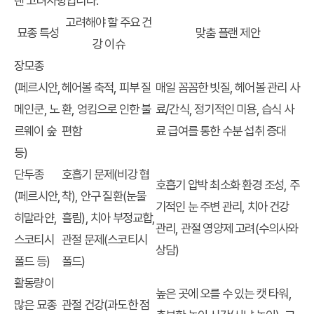
랜 고려사항입니다.
고려해야 할 주요 건
묘종 특성
맞춤 플랜 제안
강 이슈
장모종
(페르시안,
헤어볼 축적, 피부 질
매일 꼼꼼한 빗질, 헤어볼 관리 사
메인쿤, 노
환, 엉킴으로 인한 불
료/간식, 정기적인 미용, 습식 사
르웨이 숲
편함
료 급여를 통한 수분 섭취 증대
등)
단두종
호흡기 문제(비강 협
호흡기 압박 최소화 환경 조성, 주
(페르시안,
착), 안구 질환(눈물
기적인 눈 주변 관리, 치아 건강
히말라얀,
흘림), 치아 부정교합,
관리, 관절 영양제 고려(수의사와
스코티시
관절 문제(스코티시
상담)
폴드 등)
폴드)
활동량이
높은 곳에 오를 수 있는 캣 타워,
많은 묘종
관절 건강(과도한 점