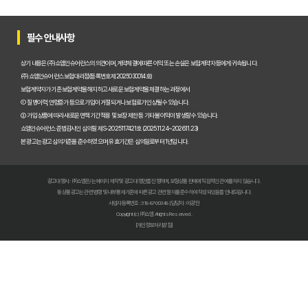
펫보험비교사이트, 평점만 보고 고르면 후회? 진짜 중요한 차이점은?
필수 안내사항
펫보험비교사이트, A사와 B사 어디가 더 유리할까?
상기 내용은 (주)쇼엠인슈어런스의 의견이며, 계약체결에 따른 이익 또는 손실은 보험계약자 등에게 귀속됩니다.
(주)쇼엠인슈어런스 보험대리점(등록번호 제2025030014호)
보험계약자가 기존 보험계약을 해지하고 새로운 보험계약을 체결하는 과정에서
펫보험비교사이트 이용 전 필수! 놓치면 후회할 3가지 체크리스트
① 질병이력, 연령증가 등으로 가입이 거절되거나 보험료가 인상될 수 있습니다.
② 가입 상품에 따라 새로운 면책기간 적용 및 보장 제한 등 기타 불이익이 발생할 수 있습니다.
펫보험비교사이트, 내 반려동물에게 꼭 맞는 선택 기준은?
쇼엠인슈어런스 준법감시인 심의필 제S-2025117421호 (2025.11.24~2026.11.23)
본 광고는 광고심의기준을 준수하였으며, 유효기간은 심의일로부터 1년입니다.
복잡한 펫보험비교사이트? 나에게 맞는 상품 찾는 쉬운 방법
광고대행사 : ㈜쇼엠은/는 페이지 제작 및 광고 대행만을 진행하며, 보험상품 판매에 직접적인 관여를 하지 않습니다.
펫보험비교사이트 현명하게 고르는 법: 보장 범위별 주요 서비스 비교 분석
동 상품광고는 관련 법령 및 내부통제기준에 따른 광고 관련 절차를 준수하여 작성되었음을 안내드립니다.
사업자등록번호 : 318-87-00348 | 담당자 : 이광헌
Copyright (c) ㈜쇼엠 All rights Reserved.
숨은 혜택까지 찾는 펫보험비교사이트 100% 활용 노하우 대공개
[개인정보처리방침]
펫보험비교사이트, 이것만 알면 후회 없다! 현명한 선택 가이드
펫보험비교사이트, 정말 최저가만 중요할까? 놓치기 쉬운 함정들 파헤치기