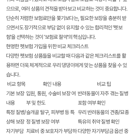
으므로, 여러 상품의 견적을 받아보고 비교하는 것이 중요합니다.
단순히 저렴한 보험료만을 쫓기보다는, 필요한 보장을 충분히 받
으면서도 장기적으로 부담 없이 유지할 수 있는 합리적인 '펫보
험'을 선택하는 것이 '보험료 절약'의 핵심입니다.
현명한 펫보험 가입을 위한 비교 체크리스트
다양한 펫보험 상품들을 비교할 때 다음과 같은 체크리스트를 활
용하면 더욱 체계적으로 우리 댕댕이에게 맞는 상품을 찾을 수 있
습니다.
비교 항목
확인 내용
비교 팁
기본 보장
입원, 통원, 수술비 보장 여
반려동물이 자주 겪는 질병
내용
부 및 한도
포함 여부 확인
특정 질병/
슬개골 탈구, 피부병 등 특
우리 반려동물의 견종/묘종
상해 보장
정 질병 보장 여부
특유의 취약 질병 확인
자기부담
치료비 중 보호자가 부담하
다양한 자기부담금 옵션 중