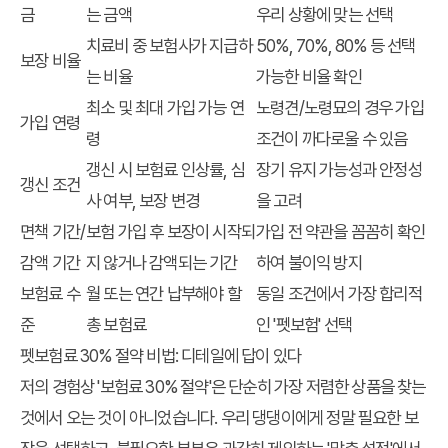
금
는 금액
우리 상황에 맞는 선택
치료비 중 보험사가 지급하
50%, 70%, 80% 등 선택
보장 비율
는 비율
가능한 비율 확인
최소 및 최대 가입 가능 연
노령견/노령묘의 경우 가입
가입 연령
령
조건이 까다로울 수 있음
갱신 시 보험료 인상률, 심
장기 유지 가능성과 안정성
갱신 조건
사 여부, 보장 변경
을 고려
면책 기간/
보험 가입 후 보장이 시작되
가입 전 약관을 꼼꼼히 확인
감액 기간
지 않거나 감액되는 기간
하여 불이익 방지
보험료 수
월 또는 연간 납부해야 할
동일 조건에서 가장 합리적
준
총 보험료
인 '펫보험' 선택
펫보험료 30% 절약 비법: 디테일에 답이 있다
저의 경험상 '보험료 30% 절약'은 단순히 가장 저렴한 상품을 찾는
것에서 오는 것이 아니었습니다. 우리 댕댕이에게 정말 필요한 보