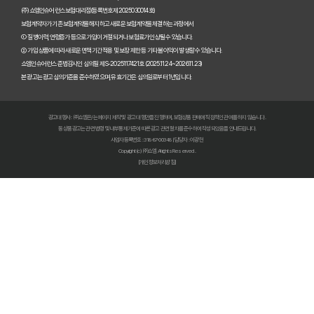
(주)쇼엠인슈어런스 보험대리점(등록번호 제2025030014호)
보험계약자가 기존 보험계약을 해지하고 새로운 보험계약을 체결하는 과정에서
펫보험비교사이트 이용 전 필수! 놓치면 후회할 3가지 체크리스트
① 질병이력, 연령증가 등으로 가입이 거절되거나 보험료가 인상될 수 있습니다.
② 가입 상품에 따라 새로운 면책기간 적용 및 보장 제한 등 기타 불이익이 발생할 수 있습니다.
펫보험비교사이트, 내 반려동물에게 꼭 맞는 선택 기준은?
쇼엠인슈어런스 준법감시인 심의필 제S-2025117421호 (2025.11.24~2026.11.23)
본 광고는 광고심의기준을 준수하였으며, 유효기간은 심의일로부터 1년입니다.
복잡한 펫보험비교사이트? 나에게 맞는 상품 찾는 쉬운 방법
광고대행사 : ㈜쇼엠은/는 페이지 제작 및 광고 대행만을 진행하며, 보험상품 판매에 직접적인 관여를 하지 않습니다.
펫보험비교사이트 현명하게 고르는 법: 보장 범위별 주요 서비스 비교 분석
동 상품광고는 관련 법령 및 내부통제기준에 따른 광고 관련 절차를 준수하여 작성되었음을 안내드립니다.
사업자등록번호 : 318-87-00348 | 담당자 : 이광헌
Copyright (c) ㈜쇼엠 All rights Reserved.
숨은 혜택까지 찾는 펫보험비교사이트 100% 활용 노하우 대공개
[개인정보처리방침]
펫보험비교사이트, 이것만 알면 후회 없다! 현명한 선택 가이드
펫보험비교사이트, 정말 최저가만 중요할까? 놓치기 쉬운 함정들 파헤치기
초보 집사도 쉬운 펫보험비교사이트! 실제 활용 후기 및 필수 꿀팁
펫보험비교사이트 실제 이용 후기: 숨겨진 장점과 단점 총정리