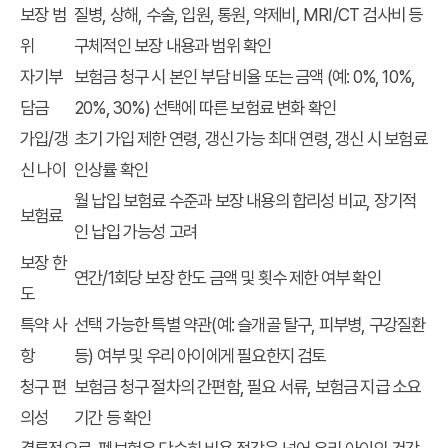
보장 범
질병, 상해, 수술, 입원, 통원, 약제비, MRI/CT 검사비 등
위
구체적인 보장 내용과 범위 확인
자기부
보험금 청구 시 본인 부담 비율 또는 금액 (예: 0%, 10%,
담금
20%, 30%) 선택에 따른 보험료 변화 확인
가입/갱
초기 가입 제한 연령, 갱신 가능 최대 연령, 갱신 시 보험료
신 나이
인상률 확인
월 납입 보험료 수준과 보장 내용의 합리성 비교, 장기적
보험료
인 납입 가능성 고려
보장 한
연간/1회당 보장 한도 금액 및 횟수 제한 여부 확인
도
특약 사
선택 가능한 특별 약관(예: 슬개골 탈구, 피부병, 구강질환
항
등) 여부 및 우리 아이에게 필요한지 검토
청구 편
보험금 청구 절차의 간편함, 필요 서류, 보험금 지급 소요
의성
기간 등 확인