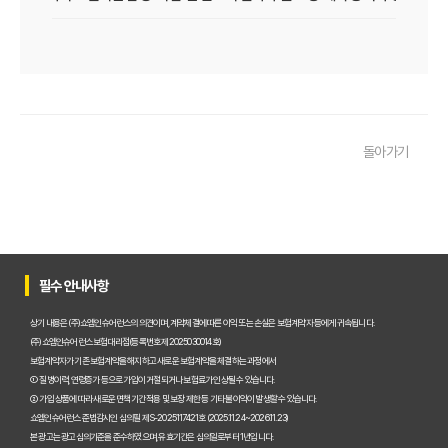
우리 아이 펫보험, 비교사이트로 간편하게 찾았어요! 가입 성공 후기
펫보험비교사이트 꼭 써야 할까? 현명한 선택을 위한 궁금증 해결
펫보험비교사이트 완벽 활용 팁! 내 반려동물에 맞는 최적의 보험 찾는 법
돌아가기
펫보험비교사이트 이용 가이드: 내 반려동물에게 꼭 맞는 보험료 찾는 비법
펫보험비교사이트 추천! 주요 상품별 보장 범위와 보험료 상세 비교
펫보험비교사이트, 평점만 보고 고르면 후회? 진짜 중요한 차이점은?
필수 안내사항
펫보험비교사이트, A사와 B사 어디가 더 유리할까?
상기 내용은 (주)쇼엠인슈어런스의 의견이며, 계약체결에 따른 이익 또는 손실은 보험계약자 등에게 귀속됩니다.
(주)쇼엠인슈어런스 보험대리점(등록번호 제2025030014호)
보험계약자가 기존 보험계약을 해지하고 새로운 보험계약을 체결하는 과정에서
펫보험비교사이트 이용 전 필수! 놓치면 후회할 3가지 체크리스트
① 질병이력, 연령증가 등으로 가입이 거절되거나 보험료가 인상될 수 있습니다.
② 가입 상품에 따라 새로운 면책기간 적용 및 보장 제한 등 기타 불이익이 발생할 수 있습니다.
펫보험비교사이트, 내 반려동물에게 꼭 맞는 선택 기준은?
쇼엠인슈어런스 준법감시인 심의필 제S-2025117421호 (2025.11.24~2026.11.23)
본 광고는 광고심의기준을 준수하였으며, 유효기간은 심의일로부터 1년입니다.