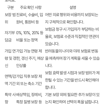
보세요.
구분
주요 확인 사항
설명
보장 범
진료비, 수술비, 입
어떤 의료 행위와 비용까지 보장되는
위
원비, 통원비 등
지 구체적으로 확인합니다.
보험금 청구 시 가입자가 부담하는 비
자기부
0%, 10%, 20% 등
율로, 보험료 수준과 직접적인 연관이
담금
비율 또는 정액
있습니다.
가입 연
가입 가능 연령 제
반려동물의 나이와 미래 보험료 변동
령 및 갱
한, 갱신 주기, 예상
을 예측하여 장기 계획을 세울 수 있습
신
인상률
니다.
보험 효력 발생 시점과 보장 범위가 제
면책/감
가입 직후 보장 제
한될 수 있는 기간을 반드시 확인해야
액 기간
외 또는 축소 기간
합니다.
특약 사
배상책임, 장례비,
기본 보장 외에 필요한 추가 보장이 있
항
특정 질병 보장 등
는지 확인하여 선택의 폭을 넓힙니다.