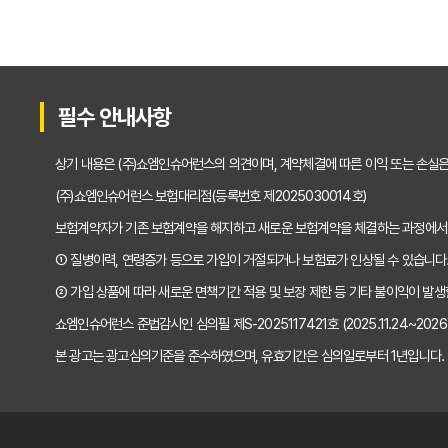
복잡한 펫보험비교사이트
펫보험비교사이트 현명하
숨은 혜택까지 찾는 펫
필수 안내사항
펫보험비교사이트, 이것
상기 내용은 (주)쇼엠인슈어런스의 의견이며, 계약체결에 따른 이익 또는 손실
펫보험비교사이트, 정말
(주)쇼엠인슈어런스 보험대리점(등록번호 제2025030014호)
보험계약자가 기존 보험계약을 해지하고 새로운 보험계약을 체결하는 과정에서
초보 집사도 쉬운 펫보험
① 질병이력, 연령증가 등으로 가입이 거절되거나 보험료가 인상될 수 있습니다
펫보험비교사이트 실제 
② 가입 상품에 따라 새로운 면책기간 적용 및 보장 제한 등 기타 불이익이 발생
쇼엠인슈어런스 준법감시인 심의필 제S-2025117421호 (2025.11.24~2026.1
펫보험비교사이트, 현명
본 광고는 광고심의기준을 준수하였으며, 유효기간은 심의일로부터 1년입니다.
복잡한 펫보험 가입, 
우리 아이 펫보험, 비