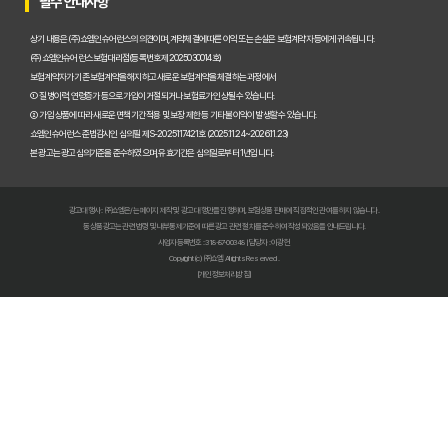
필수 안내사항
펫보험비교사이트, A사와 B사 어디가 더 유리할까?
상기 내용은 (주)쇼엠인슈어런스의 의견이며, 계약체결에 따른 이익 또는 손실은 보험계약자 등에게 귀속됩니다.
(주)쇼엠인슈어런스 보험대리점(등록번호 제2025030014호)
보험계약자가 기존 보험계약을 해지하고 새로운 보험계약을 체결하는 과정에서
펫보험비교사이트 이용 전 필수! 놓치면 후회할 3가지 체크리스트
① 질병이력, 연령증가 등으로 가입이 거절되거나 보험료가 인상될 수 있습니다.
② 가입 상품에 따라 새로운 면책기간 적용 및 보장 제한 등 기타 불이익이 발생할 수 있습니다.
펫보험비교사이트, 내 반려동물에게 꼭 맞는 선택 기준은?
쇼엠인슈어런스 준법감시인 심의필 제S-2025117421호 (2025.11.24~2026.11.23)
본 광고는 광고심의기준을 준수하였으며, 유효기간은 심의일로부터 1년입니다.
복잡한 펫보험비교사이트? 나에게 맞는 상품 찾는 쉬운 방법
광고대행사 : ㈜쇼엠은/는 페이지 제작 및 광고 대행만을 진행하며, 보험상품 판매에 직접적인 관여를 하지 않습니다.
펫보험비교사이트 현명하게 고르는 법: 보장 범위별 주요 서비스 비교 분석
동 상품광고는 관련 법령 및 내부통제기준에 따른 광고 관련 절차를 준수하여 작성되었음을 안내드립니다.
사업자등록번호 : 318-87-00348 | 담당자 : 이광헌
Copyright (c) ㈜쇼엠 All rights Reserved.
숨은 혜택까지 찾는 펫보험비교사이트 100% 활용 노하우 대공개
[개인정보처리방침]
펫보험비교사이트, 이것만 알면 후회 없다! 현명한 선택 가이드
펫보험비교사이트, 정말 최저가만 중요할까? 놓치기 쉬운 함정들 파헤치기
초보 집사도 쉬운 펫보험비교사이트! 실제 활용 후기 및 필수 꿀팁