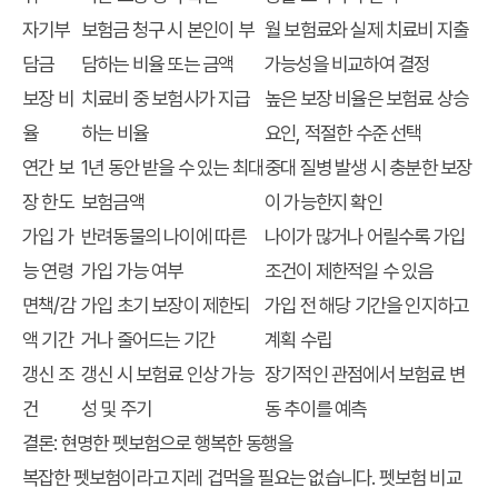
자기부
보험금 청구 시 본인이 부
월 보험료와 실제 치료비 지출
담금
담하는 비율 또는 금액
가능성을 비교하여 결정
보장 비
치료비 중 보험사가 지급
높은 보장 비율은 보험료 상승
율
하는 비율
요인, 적절한 수준 선택
연간 보
1년 동안 받을 수 있는 최대
중대 질병 발생 시 충분한 보장
장 한도
보험금액
이 가능한지 확인
가입 가
반려동물의 나이에 따른
나이가 많거나 어릴수록 가입
능 연령
가입 가능 여부
조건이 제한적일 수 있음
면책/감
가입 초기 보장이 제한되
가입 전 해당 기간을 인지하고
액 기간
거나 줄어드는 기간
계획 수립
갱신 조
갱신 시 보험료 인상 가능
장기적인 관점에서 보험료 변
건
성 및 주기
동 추이를 예측
결론: 현명한 펫보험으로 행복한 동행을
복잡한 펫보험
이라고 지레 겁먹을 필요는 없습니다. 펫보험 비교