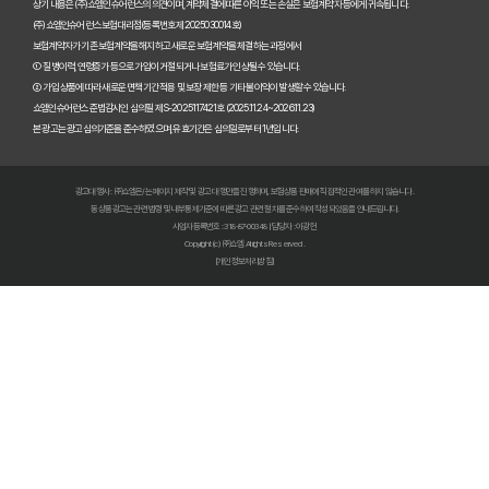
숨은 혜택까지 찾는 펫보험비교사이트 100% 활용 노하우 대공개
상기 내용은 (주)쇼엠인슈어런스의 의견이며, 계약체결에 따른 이익 또는 손실은 보험계약자 등에게 귀속됩니다.
(주)쇼엠인슈어런스 보험대리점(등록번호 제2025030014호)
보험계약자가 기존 보험계약을 해지하고 새로운 보험계약을 체결하는 과정에서
펫보험비교사이트, 이것만 알면 후회 없다! 현명한 선택 가이드
① 질병이력, 연령증가 등으로 가입이 거절되거나 보험료가 인상될 수 있습니다.
② 가입 상품에 따라 새로운 면책기간 적용 및 보장 제한 등 기타 불이익이 발생할 수 있습니다.
펫보험비교사이트, 정말 최저가만 중요할까? 놓치기 쉬운 함정들 파헤치기
쇼엠인슈어런스 준법감시인 심의필 제S-2025117421호 (2025.11.24~2026.11.23)
본 광고는 광고심의기준을 준수하였으며, 유효기간은 심의일로부터 1년입니다.
초보 집사도 쉬운 펫보험비교사이트! 실제 활용 후기 및 필수 꿀팁
광고대행사 : ㈜쇼엠은/는 페이지 제작 및 광고 대행만을 진행하며, 보험상품 판매에 직접적인 관여를 하지 않습니다.
펫보험비교사이트 실제 이용 후기: 숨겨진 장점과 단점 총정리
동 상품광고는 관련 법령 및 내부통제기준에 따른 광고 관련 절차를 준수하여 작성되었음을 안내드립니다.
사업자등록번호 : 318-87-00348 | 담당자 : 이광헌
Copyright (c) ㈜쇼엠 All rights Reserved.
펫보험비교사이트, 현명한 보호자가 꼭 알아야 할 선택 기준 5가지
[개인정보처리방침]
복잡한 펫보험 가입, 비교사이트로 3분 만에 끝내는 초간단 가이드
우리 아이 펫보험, 비교사이트로 최저가부터 맞춤 보장까지 찾아내는 비법
펫보험비교사이트, 똑똑한 집사라면 꼭 알아야 할 5가지 사용법
최신 펫보험비교사이트 순위 분석: 우리 아이에게 딱 맞는 곳은?