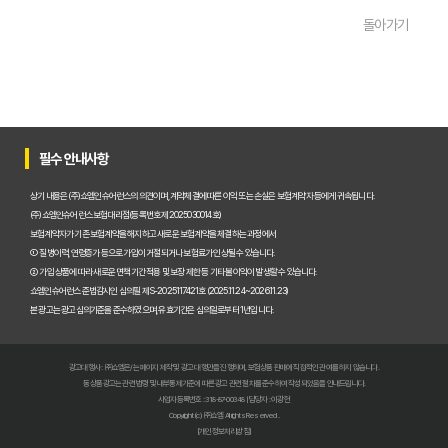
펫보험비교사이트 완벽 활용 팁! 내 반려동물에 맞는 최적의 보험 찾는 법
돌아가기
펫보험비교사이트 이용 가이드: 내 반려동물에게 꼭 맞는 보험료 찾는 비법
펫보험비교사이트 추천! 주요 상품별 보장 범위와 보험료 상세 비교
펫보험비교사이트, 평점만 보고 고르면 후회? 진짜 중요한 차이점은?
필수 안내사항
펫보험비교사이트, A사와 B사 어디가 더 유리할까?
상기 내용은 (주)쇼엠인슈어런스의 의견이며, 계약체결에 따른 이익 또는 손실은 보험계약자 등에게 귀속됩니다.
(주)쇼엠인슈어런스 보험대리점(등록번호 제2025030014호)
보험계약자가 기존 보험계약을 해지하고 새로운 보험계약을 체결하는 과정에서
펫보험비교사이트 이용 전 필수! 놓치면 후회할 3가지 체크리스트
① 질병이력, 연령증가 등으로 가입이 거절되거나 보험료가 인상될 수 있습니다.
② 가입 상품에 따라 새로운 면책기간 적용 및 보장 제한 등 기타 불이익이 발생할 수 있습니다.
펫보험비교사이트, 내 반려동물에게 꼭 맞는 선택 기준은?
쇼엠인슈어런스 준법감시인 심의필 제S-2025117421호 (2025.11.24~2026.11.23)
본 광고는 광고심의기준을 준수하였으며, 유효기간은 심의일로부터 1년입니다.
복잡한 펫보험비교사이트? 나에게 맞는 상품 찾는 쉬운 방법
광고대행사 : ㈜쇼엠은/는 페이지 제작 및 광고 대행만을 진행하며, 보험상품 판매에 직접적인 관여를 하지 않습니다.
펫보험비교사이트 현명하게 고르는 법: 보장 범위별 주요 서비스 비교 분석
동 상품광고는 관련 법령 및 내부통제기준에 따른 광고 관련 절차를 준수하여 작성되었음을 안내드립니다.
사업자등록번호 : 318-87-00348 | 담당자 : 이광헌
Copyright (c) ㈜쇼엠 All rights Reserved.
숨은 혜택까지 찾는 펫보험비교사이트 100% 활용 노하우 대공개
[개인정보처리방침]