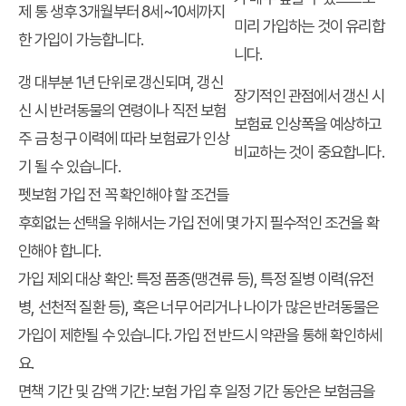
제
통 생후 3개월부터 8세~10세까지
미리 가입하는 것이 유리합
한
가입이 가능합니다.
니다.
갱
대부분 1년 단위로 갱신되며, 갱신
장기적인 관점에서 갱신 시
신
시 반려동물의 연령이나 직전 보험
보험료 인상폭을 예상하고
주
금 청구 이력에 따라 보험료가 인상
비교하는 것이 중요합니다.
기
될 수 있습니다.
펫보험 가입 전 꼭 확인해야 할 조건들
후회없는 선택
을 위해서는 가입 전에 몇 가지 필수적인 조건을 확
인해야 합니다.
가입 제외 대상 확인
: 특정 품종(맹견류 등), 특정 질병 이력(유전
병, 선천적 질환 등), 혹은 너무 어리거나 나이가 많은 반려동물은
가입이 제한될 수 있습니다. 가입 전 반드시 약관을 통해 확인하세
요.
면책 기간 및 감액 기간
: 보험 가입 후 일정 기간 동안은 보험금을