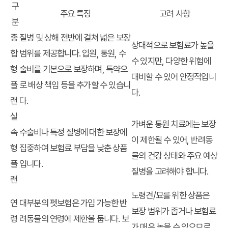
구
주요 특징
고려 사항
분
종
질병 및 상해 전반에 걸쳐 넓은 보장
상대적으로 보험료가 높을
합
범위를 제공합니다. 입원, 통원, 수
수 있지만, 다양한 위험에
형
술비를 기본으로 보장하며, 특약으
대비할 수 있어 안정적입니
플
로 배상 책임 등을 추가할 수 있습니
다.
랜
다.
실
가벼운 통원 치료에는 보장
속
수술비나 특정 질병에 대한 보장에
이 제한될 수 있어, 반려동
형
집중하여 보험료 부담을 낮춘 상품
물의 건강 상태와 주요 예상
플
입니다.
질병을 고려해야 합니다.
랜
노령견/묘를 위한 상품은
연
대부분의 펫보험은 가입 가능한 반
보장 범위가 좁거나 보험료
령
려동물의 연령에 제한을 둡니다. 보
가 매우 높을 수 있으므로