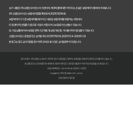
펫보험비교사이트, A사와 B사 어디가 더 유리할까?
상기 내용은 (주)쇼엠인슈어런스의 의견이며, 계약체결에 따른 이익 또는 손실은 보험계약자 등에게 귀속됩니다.
(주)쇼엠인슈어런스 보험대리점(등록번호 제2025030014호)
보험계약자가 기존 보험계약을 해지하고 새로운 보험계약을 체결하는 과정에서
펫보험비교사이트 이용 전 필수! 놓치면 후회할 3가지 체크리스트
① 질병이력, 연령증가 등으로 가입이 거절되거나 보험료가 인상될 수 있습니다.
② 가입 상품에 따라 새로운 면책기간 적용 및 보장 제한 등 기타 불이익이 발생할 수 있습니다.
펫보험비교사이트, 내 반려동물에게 꼭 맞는 선택 기준은?
쇼엠인슈어런스 준법감시인 심의필 제S-2025117421호 (2025.11.24~2026.11.23)
본 광고는 광고심의기준을 준수하였으며, 유효기간은 심의일로부터 1년입니다.
복잡한 펫보험비교사이트? 나에게 맞는 상품 찾는 쉬운 방법
광고대행사 : ㈜쇼엠은/는 페이지 제작 및 광고 대행만을 진행하며, 보험상품 판매에 직접적인 관여를 하지 않습니다.
펫보험비교사이트 현명하게 고르는 법: 보장 범위별 주요 서비스 비교 분석
동 상품광고는 관련 법령 및 내부통제기준에 따른 광고 관련 절차를 준수하여 작성되었음을 안내드립니다.
사업자등록번호 : 318-87-00348 | 담당자 : 이광헌
Copyright (c) ㈜쇼엠 All rights Reserved.
숨은 혜택까지 찾는 펫보험비교사이트 100% 활용 노하우 대공개
[개인정보처리방침]
펫보험비교사이트, 이것만 알면 후회 없다! 현명한 선택 가이드
펫보험비교사이트, 정말 최저가만 중요할까? 놓치기 쉬운 함정들 파헤치기
초보 집사도 쉬운 펫보험비교사이트! 실제 활용 후기 및 필수 꿀팁