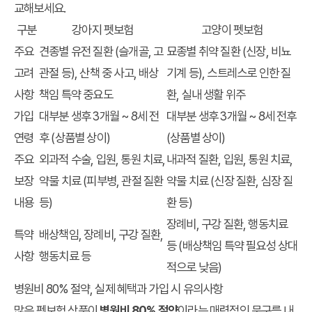
교해보세요.
구분
강아지 펫보험
고양이 펫보험
주요
견종별 유전 질환 (슬개골, 고
묘종별 취약 질환 (신장, 비뇨
고려
관절 등), 산책 중 사고, 배상
기계 등), 스트레스로 인한 질
사항
책임 특약 중요도
환, 실내 생활 위주
가입
대부분 생후 3개월 ~ 8세 전
대부분 생후 3개월 ~ 8세 전후
연령
후 (상품별 상이)
(상품별 상이)
주요
외과적 수술, 입원, 통원 치료,
내과적 질환, 입원, 통원 치료,
보장
약물 치료 (피부병, 관절 질환
약물 치료 (신장 질환, 심장 질
내용
등)
환 등)
장례비, 구강 질환, 행동치료
특약
배상책임, 장례비, 구강 질환,
등 (배상책임 특약 필요성 상대
사항
행동치료 등
적으로 낮음)
병원비 80% 절약, 실제 혜택과 가입 시 유의사항
많은 펫보험 상품이
병원비 80% 절약
이라는 매력적인 문구를 내