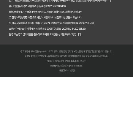
펫보험비교사이트 꼭 써야 할까? 현명한 선택을 위한 궁금증 해결
상기 내용은 (주)쇼엠인슈어런스의 의견이며, 계약체결에 따른 이익 또는 손실은 보험계약자 등에게 귀속됩니다.
(주)쇼엠인슈어런스 보험대리점(등록번호 제2025030014호)
보험계약자가 기존 보험계약을 해지하고 새로운 보험계약을 체결하는 과정에서
펫보험비교사이트 완벽 활용 팁! 내 반려동물에 맞는 최적의 보험 찾는 법
① 질병이력, 연령증가 등으로 가입이 거절되거나 보험료가 인상될 수 있습니다.
② 가입 상품에 따라 새로운 면책기간 적용 및 보장 제한 등 기타 불이익이 발생할 수 있습니다.
펫보험비교사이트 이용 가이드: 내 반려동물에게 꼭 맞는 보험료 찾는 비법
쇼엠인슈어런스 준법감시인 심의필 제S-2025117421호 (2025.11.24~2026.11.23)
본 광고는 광고심의기준을 준수하였으며, 유효기간은 심의일로부터 1년입니다.
펫보험비교사이트 추천! 주요 상품별 보장 범위와 보험료 상세 비교
광고대행사 : ㈜쇼엠은/는 페이지 제작 및 광고 대행만을 진행하며, 보험상품 판매에 직접적인 관여를 하지 않습니다.
펫보험비교사이트, 평점만 보고 고르면 후회? 진짜 중요한 차이점은?
동 상품광고는 관련 법령 및 내부통제기준에 따른 광고 관련 절차를 준수하여 작성되었음을 안내드립니다.
사업자등록번호 : 318-87-00348 | 담당자 : 이광헌
Copyright (c) ㈜쇼엠 All rights Reserved.
펫보험비교사이트, A사와 B사 어디가 더 유리할까?
[개인정보처리방침]
펫보험비교사이트 이용 전 필수! 놓치면 후회할 3가지 체크리스트
펫보험비교사이트, 내 반려동물에게 꼭 맞는 선택 기준은?
복잡한 펫보험비교사이트? 나에게 맞는 상품 찾는 쉬운 방법
펫보험비교사이트 현명하게 고르는 법: 보장 범위별 주요 서비스 비교 분석