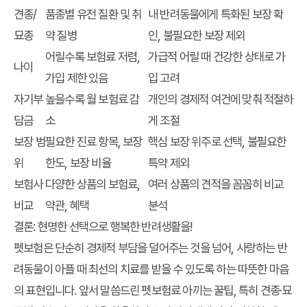
견종/
품종별 유전 질환 및 취
내 반려동물에게 특화된 보장 확
묘종
약 질병
인, 불필요한 보장 제외
어릴수록 보험료 저렴,
가급적 어릴 때 건강한 상태로 가
나이
가입 제한 있음
입 고려
자기부
높을수록 월 보험료 감
개인의 경제적 여건에 맞춰 적절하
담금
소
게 조절
보장 범
필요한 진료 항목, 보장
핵심 보장 위주로 선택, 불필요한
위
한도, 보장 비율
특약 제외
보험사
다양한 상품의 보험료,
여러 상품의 견적을 꼼꼼히 비교
비교
약관, 혜택
분석
결론: 현명한 선택으로 행복한 반려생활을!
펫보험은 단순히 경제적 부담을 덜어주는 것을 넘어, 사랑하는 반
려동물이 아플 때 최선의 치료를 받을 수 있도록 하는 따뜻한 마음
의 표현입니다. 앞서 말씀드린 펫보험료 아끼는 꿀팁, 특히 견종·묘