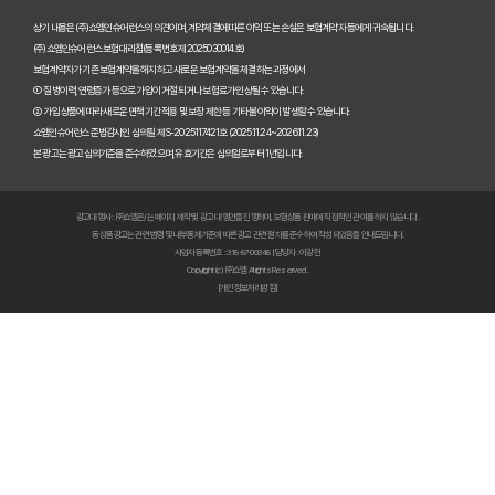
숨은 혜택까지 찾는 펫보험비교사이트 100% 활용 노하우 대공개
상기 내용은 (주)쇼엠인슈어런스의 의견이며, 계약체결에 따른 이익 또는 손실은 보험계약자 등에게 귀속됩니다.
(주)쇼엠인슈어런스 보험대리점(등록번호 제2025030014호)
보험계약자가 기존 보험계약을 해지하고 새로운 보험계약을 체결하는 과정에서
펫보험비교사이트, 이것만 알면 후회 없다! 현명한 선택 가이드
① 질병이력, 연령증가 등으로 가입이 거절되거나 보험료가 인상될 수 있습니다.
② 가입 상품에 따라 새로운 면책기간 적용 및 보장 제한 등 기타 불이익이 발생할 수 있습니다.
펫보험비교사이트, 정말 최저가만 중요할까? 놓치기 쉬운 함정들 파헤치기
쇼엠인슈어런스 준법감시인 심의필 제S-2025117421호 (2025.11.24~2026.11.23)
본 광고는 광고심의기준을 준수하였으며, 유효기간은 심의일로부터 1년입니다.
초보 집사도 쉬운 펫보험비교사이트! 실제 활용 후기 및 필수 꿀팁
광고대행사 : ㈜쇼엠은/는 페이지 제작 및 광고 대행만을 진행하며, 보험상품 판매에 직접적인 관여를 하지 않습니다.
펫보험비교사이트 실제 이용 후기: 숨겨진 장점과 단점 총정리
동 상품광고는 관련 법령 및 내부통제기준에 따른 광고 관련 절차를 준수하여 작성되었음을 안내드립니다.
사업자등록번호 : 318-87-00348 | 담당자 : 이광헌
Copyright (c) ㈜쇼엠 All rights Reserved.
펫보험비교사이트, 현명한 보호자가 꼭 알아야 할 선택 기준 5가지
[개인정보처리방침]
복잡한 펫보험 가입, 비교사이트로 3분 만에 끝내는 초간단 가이드
우리 아이 펫보험, 비교사이트로 최저가부터 맞춤 보장까지 찾아내는 비법
펫보험비교사이트, 똑똑한 집사라면 꼭 알아야 할 5가지 사용법