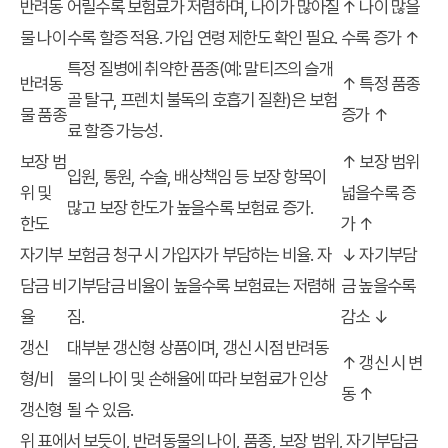
반려동
어릴수록 보험료가 저렴하며, 나이가 많아질
↑ 나이 많을
물 나이
수록 할증 적용. 가입 연령 제한도 확인 필요.
수록 증가 ↑
특정 질병에 취약한 품종(예: 말티즈의 슬개
반려동
↑ 특정 품종
골 탈구, 프렌치 불독의 호흡기 질환)은 보험
물 품종
증가 ↑
료 할증 가능성.
보장 범
↑ 보장 범위
입원, 통원, 수술, 배상책임 등 보장 항목이
위 및
넓을수록 증
많고 보장 한도가 높을수록 보험료 증가.
한도
가 ↑
자기부
보험금 청구 시 가입자가 부담하는 비율. 자
↓ 자기부담
담금 비
기부담금 비율이 높을수록 보험료는 저렴해
금 높을수록
율
짐.
감소 ↓
갱신
대부분 갱신형 상품이며, 갱신 시점 반려동
↑ 갱신 시 변
형/비
물의 나이 및 손해율에 따라 보험료가 인상
동 ↑
갱신형
될 수 있음.
위 표에서 보듯이, 반려동물의 나이, 품종, 보장 범위, 자기부담금