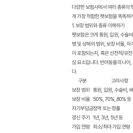
다양한 보험사에서 여러 종류의 펫
게 가장 적합한 펫보험을
똑똑하게
1. 보장 범위와 종류 이해하기
펫보험은 크게 통원, 입원, 수술
병 및 상해의 범위, 보장 비율, 
이 포함되는지, 혹은 선천적/유전
심 요소입니다. 반려동물의 나이,
다.
구분
고려사항
보장 범위
통원, 입원, 수술비,
보장 비율
50%, 70%, 80% 등
자기부담금
정액 또는 정률
갱신 주기
1년, 3년, 5년 등
가입 연령
최소/최대 가입 연령