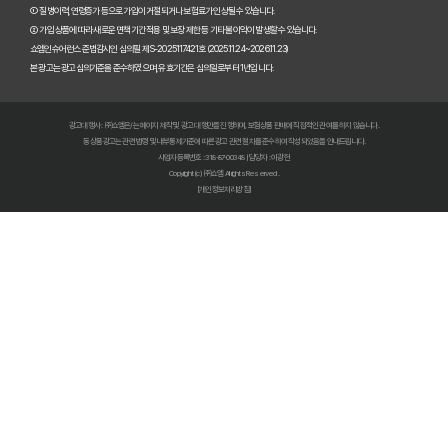
펫보험비교사이트 이용 전 필수! 놓치면 후회할 3가지 체크리스트
① 질병이력, 연령증가 등으로 가입이 거절되거나 보험료가 인상될 수 있습니다.
② 가입 상품에 따라 새로운 면책기간 적용 및 보장 제한 등 기타 불이익이 발생할 수 있습니다.
펫보험비교사이트, 내 반려동물에게 꼭 맞는 선택 기준은?
쇼엠인슈어런스 준법감시인 심의필 제S-2025117421호 (2025.11.24~2026.11.23)
본 광고는 광고심의기준을 준수하였으며, 유효기간은 심의일로부터 1년입니다.
복잡한 펫보험비교사이트? 나에게 맞는 상품 찾는 쉬운 방법
광고대행사 : ㈜쇼엠은/는 페이지 제작 및 광고 대행만을 진행하며, 보험상품 판매에 직접적인 관여를 하지 않습니다.
펫보험비교사이트 현명하게 고르는 법: 보장 범위별 주요 서비스 비교 분석
동 상품광고는 관련 법령 및 내부통제기준에 따른 광고 관련 절차를 준수하여 작성되었음을 안내드립니다.
사업자등록번호 : 318-87-00348 | 담당자 : 이광헌
Copyright (c) ㈜쇼엠 All rights Reserved.
숨은 혜택까지 찾는 펫보험비교사이트 100% 활용 노하우 대공개
[개인정보처리방침]
펫보험비교사이트, 이것만 알면 후회 없다! 현명한 선택 가이드
펫보험비교사이트, 정말 최저가만 중요할까? 놓치기 쉬운 함정들 파헤치기
초보 집사도 쉬운 펫보험비교사이트! 실제 활용 후기 및 필수 꿀팁
펫보험비교사이트 실제 이용 후기: 숨겨진 장점과 단점 총정리
펫보험비교사이트, 현명한 보호자가 꼭 알아야 할 선택 기준 5가지