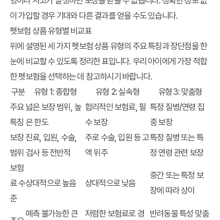
병이나 사고가 발생하면 보장을 받을 수 없습니다. 정확한 정보 없
이 가입할 경우 기대와 다른 결과를 얻을 수도 있습니다.
펫보험 상품 유형별 비교표
위에 설명된 세 가지 펫보험 상품 유형의 주요 특징과 장단점을 한
눈에 비교할 수 있도록 정리한 표입니다. 우리 아이에게 가장 적합
한 펫보험을 선택하는 데 참고하시기 바랍니다.
구분
유형 1: 종합형
유형 2: 실속형
유형 3: 맞춤형
주요
넓은 보장 범위, 높
합리적인 보험료, 필
특정 질병/연령 집
특징
은 한도
수 보장
중 보장
보장
진료, 입원, 수술,
주로 수술, 입원 등 고
특정 질병 또는 특
범위
검사 등 전반적
액 위주
정 연령 관련 보장
보험
중간 또는 특정 보
료 수
상대적으로 높음
상대적으로 낮음
장에 따라 상이
준
예측 불가능한 큰
저렴한 보험료로 경
반려동물 특성 맞춤