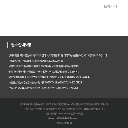
펫보험비교사이트 이용 전 필수! 놓치면 후회할 3가지 체크리스트
돌아가기
펫보험비교사이트, 내 반려동물에게 꼭 맞는 선택 기준은?
복잡한 펫보험비교사이트? 나에게 맞는 상품 찾는 쉬운 방법
펫보험비교사이트 현명하게 고르는 법: 보장 범위별 주요 서비스 비교 분석
필수 안내사항
숨은 혜택까지 찾는 펫보험비교사이트 100% 활용 노하우 대공개
상기 내용은 (주)쇼엠인슈어런스의 의견이며, 계약체결에 따른 이익 또는 손실은 보험계약자 등에게 귀속됩니다.
(주)쇼엠인슈어런스 보험대리점(등록번호 제2025030014호)
보험계약자가 기존 보험계약을 해지하고 새로운 보험계약을 체결하는 과정에서
펫보험비교사이트, 이것만 알면 후회 없다! 현명한 선택 가이드
① 질병이력, 연령증가 등으로 가입이 거절되거나 보험료가 인상될 수 있습니다.
② 가입 상품에 따라 새로운 면책기간 적용 및 보장 제한 등 기타 불이익이 발생할 수 있습니다.
펫보험비교사이트, 정말 최저가만 중요할까? 놓치기 쉬운 함정들 파헤치기
쇼엠인슈어런스 준법감시인 심의필 제S-2025117421호 (2025.11.24~2026.11.23)
본 광고는 광고심의기준을 준수하였으며, 유효기간은 심의일로부터 1년입니다.
초보 집사도 쉬운 펫보험비교사이트! 실제 활용 후기 및 필수 꿀팁
광고대행사 : ㈜쇼엠은/는 페이지 제작 및 광고 대행만을 진행하며, 보험상품 판매에 직접적인 관여를 하지 않습니다.
펫보험비교사이트 실제 이용 후기: 숨겨진 장점과 단점 총정리
동 상품광고는 관련 법령 및 내부통제기준에 따른 광고 관련 절차를 준수하여 작성되었음을 안내드립니다.
사업자등록번호 : 318-87-00348 | 담당자 : 이광헌
Copyright (c) ㈜쇼엠 All rights Reserved.
펫보험비교사이트, 현명한 보호자가 꼭 알아야 할 선택 기준 5가지
[개인정보처리방침]