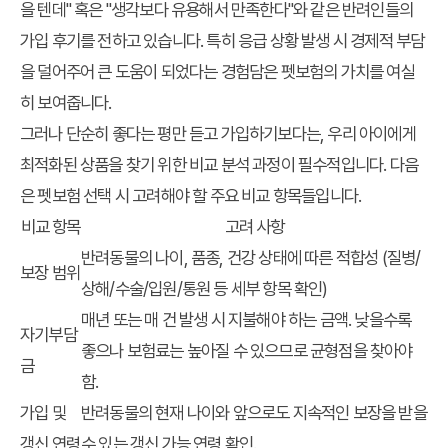
을 텐데" 혹은 "생각보다 유용해서 만족한다"와 같은
반려인들의
가입 후기
를 전하고 있습니다. 특히 응급 상황 발생 시 경제적 부담
을 덜어주어 큰 도움이 되었다는 경험담은 펫보험의 가치를 여실
히 보여줍니다.
그러나 단순히 좋다는 평만 듣고 가입하기보다는, 우리 아이에게
최적화된 상품을 찾기 위한
비교 분석
과정이 필수적입니다. 다음
은 펫보험 선택 시 고려해야 할 주요 비교 항목들입니다.
비교 항목
고려 사항
반려동물의 나이, 품종, 건강 상태에 따른 적합성 (질병/
보장 범위
상해/수술/입원/통원 등 세부 항목 확인)
매년 또는 매 건 발생 시 지불해야 하는 금액. 낮을수록
자기부담
좋으나 보험료는 높아질 수 있으므로 균형점을 찾아야
금
함.
가입 및
반려동물의 현재 나이와 앞으로도 지속적인 보장을 받을
갱신 연령
수 있는 갱신 가능 연령 확인.