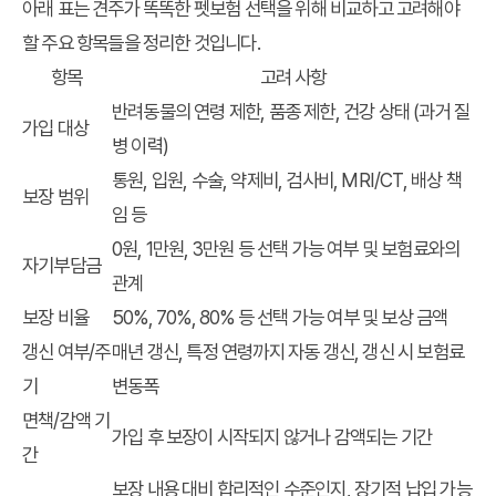
아래 표는 견주가 똑똑한 펫보험 선택을 위해 비교하고 고려해야
할 주요 항목들을 정리한 것입니다.
항목
고려 사항
반려동물의 연령 제한, 품종 제한, 건강 상태 (과거 질
가입 대상
병 이력)
통원, 입원, 수술, 약제비, 검사비, MRI/CT, 배상 책
보장 범위
임 등
0원, 1만원, 3만원 등 선택 가능 여부 및 보험료와의
자기부담금
관계
보장 비율
50%, 70%, 80% 등 선택 가능 여부 및 보상 금액
갱신 여부/주
매년 갱신, 특정 연령까지 자동 갱신, 갱신 시 보험료
기
변동폭
면책/감액 기
가입 후 보장이 시작되지 않거나 감액되는 기간
간
보장 내용 대비 합리적인 수준인지, 장기적 납입 가능