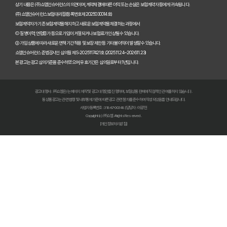
펫보험비교사이트, A사와 B사 어디가 더 유리할까?
상기 내용은 (주)쇼엠인슈어런스의 의견이며, 계약체결에 따른 이익 또는 손실은 보험계약자 등에게 귀속됩니다.
(주)쇼엠인슈어런스 보험대리점(등록번호 제2025030014호)
보험계약자가 기존 보험계약을 해지하고 새로운 보험계약을 체결하는 과정에서
펫보험비교사이트 이용 전 필수! 놓치면 후회할 3가지 체크리스트
① 질병이력, 연령증가 등으로 가입이 거절되거나 보험료가 인상될 수 있습니다.
② 가입 상품에 따라 새로운 면책기간 적용 및 보장 제한 등 기타 불이익이 발생할 수 있습니다.
펫보험비교사이트, 내 반려동물에게 꼭 맞는 선택 기준은?
쇼엠인슈어런스 준법감시인 심의필 제S-2025117421호 (2025.11.24~2026.11.23)
본 광고는 광고심의기준을 준수하였으며, 유효기간은 심의일로부터 1년입니다.
복잡한 펫보험비교사이트? 나에게 맞는 상품 찾는 쉬운 방법
광고대행사 : ㈜쇼엠은/는 페이지 제작 및 광고 대행만을 진행하며, 보험상품 판매에 직접적인 관여를 하지 않습니다.
펫보험비교사이트 현명하게 고르는 법: 보장 범위별 주요 서비스 비교 분석
동 상품광고는 관련 법령 및 내부통제기준에 따른 광고 관련 절차를 준수하여 작성되었음을 안내드립니다.
사업자등록번호 : 318-87-00348 | 담당자 : 이광헌
Copyright (c) ㈜쇼엠 All rights Reserved.
숨은 혜택까지 찾는 펫보험비교사이트 100% 활용 노하우 대공개
[개인정보처리방침]
펫보험비교사이트, 이것만 알면 후회 없다! 현명한 선택 가이드
펫보험비교사이트, 정말 최저가만 중요할까? 놓치기 쉬운 함정들 파헤치기
초보 집사도 쉬운 펫보험비교사이트! 실제 활용 후기 및 필수 꿀팁
펫보험비교사이트 실제 이용 후기: 숨겨진 장점과 단점 총정리