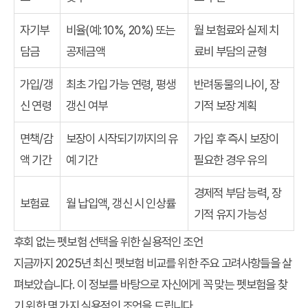
자기부
비율(예: 10%, 20%) 또는
월 보험료와 실제 치
담금
공제금액
료비 부담의 균형
가입/갱
최초 가입 가능 연령, 평생
반려동물의 나이, 장
신 연령
갱신 여부
기적 보장 계획
면책/감
보장이 시작되기까지의 유
가입 후 즉시 보장이
액 기간
예 기간
필요한 경우 유의
경제적 부담 능력, 장
보험료
월 납입액, 갱신 시 인상률
기적 유지 가능성
후회 없는 펫보험 선택을 위한 실용적인 조언
지금까지 2025년 최신 펫보험 비교를 위한 주요 고려사항들을 살
펴보았습니다. 이 정보를 바탕으로 자신에게 꼭 맞는 펫보험을 찾
기 위한 몇 가지 실용적인 조언을 드립니다.