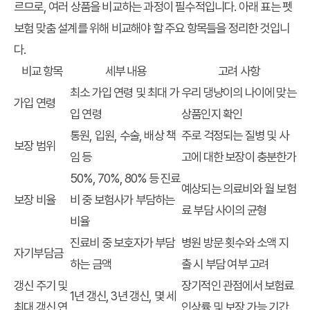
르므로, 여러 상품을 비교하는 과정이 필수적입니다. 아래 표는 펫
보험 맞춤 설계를 위해 비교해야 할 주요 항목들을 정리한 것입니
다.
비교 항목
세부 내용
고려 사항
최소 가입 연령 및 최대 가
우리 댕냥이의 나이에 맞는
가입 연령
입 연령
상품인지 확인
통원, 입원, 수술, 배상 책
주로 걱정되는 질병 및 사
보장 범위
임 등
고에 대한 보장이 충분한가
50%, 70%, 80% 등 진료
예상되는 의료비와 월 보험
보장 비율
비 중 보험사가 부담하는
료 부담 사이의 균형
비율
진료비 중 보호자가 부담
병원 방문 횟수와 소액 지
자기부담금
하는 금액
출 시 부담 여부 고려
갱신 주기 및
장기적인 관점에서 보험료
1년 갱신, 3년 갱신, 몇 세
최대 갱신 연
인상률 및 보장 가능 기간