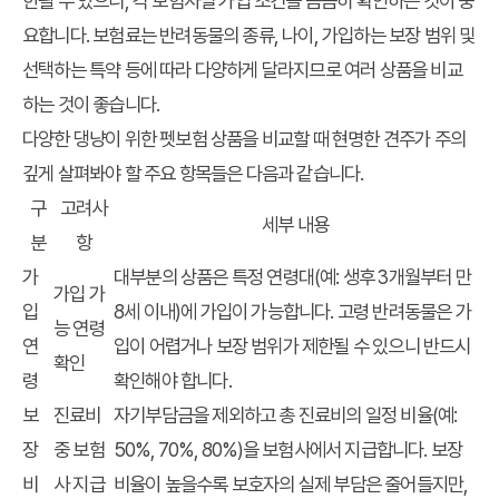
한될 수 있으니, 각 보험사별 가입 조건을 꼼꼼히 확인하는 것이 중
요합니다. 보험료는 반려동물의 종류, 나이, 가입하는 보장 범위 및
선택하는 특약 등에 따라 다양하게 달라지므로 여러 상품을 비교
하는 것이 좋습니다.
다양한 댕냥이 위한 펫보험 상품을 비교할 때 현명한 견주가 주의
깊게 살펴봐야 할 주요 항목들은 다음과 같습니다.
구
고려사
세부 내용
분
항
가
대부분의 상품은 특정 연령대(예: 생후 3개월부터 만
가입 가
입
8세 이내)에 가입이 가능합니다. 고령 반려동물은 가
능 연령
연
입이 어렵거나 보장 범위가 제한될 수 있으니 반드시
확인
령
확인해야 합니다.
보
진료비
자기부담금을 제외하고 총 진료비의 일정 비율(예:
장
중 보험
50%, 70%, 80%)을 보험사에서 지급합니다. 보장
비
사 지급
비율이 높을수록 보호자의 실제 부담은 줄어들지만,