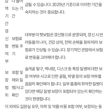
감
나 줄어
급될 수 있습니다. 2025년 기준으로 이러한 기간을
액
드는 기
숙지하는 것이 중요합니다.
기
간
간
갱
대부분의 펫보험은 갱신형으로 운영되며, 갱신 시 반
신
보험료
려동물의 나이, 건강 상태, 전체 손해율 등에 따라 보
형
변동 주
험료가 인상될 수 있습니다. 장기적인 관점에서 보험
여
기
료 변동을 고려해야 합니다.
부
슬개골 탈구, 백내장, 디스크 등 특정 질병에 대한 보
보
포함 및
장 여부와 사고로 인한 골절, 파열 등의 보장 여부를
장
제외 질
꼼꼼히 확인해야 합니다. 일부 품종에 취약한 질병이
범
병/사고
있다면 해당 질병 보장이 포함되어 있는지 확인하는
위
확인
것이 현명합니다.
이 외에도 입원실 유무, 마취 및 약품 비용 포함 여부, 보장되는 동