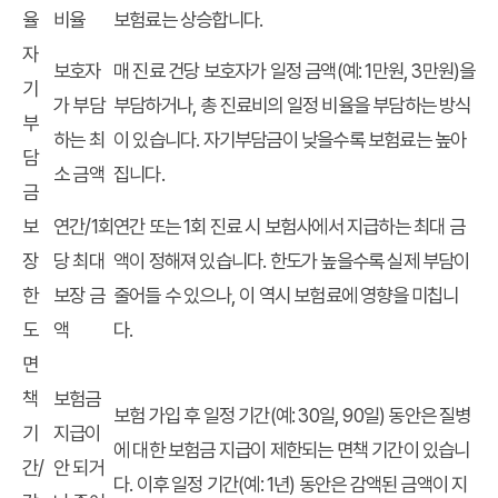
율
비율
보험료는 상승합니다.
자
보호자
매 진료 건당 보호자가 일정 금액(예: 1만원, 3만원)을
기
가 부담
부담하거나, 총 진료비의 일정 비율을 부담하는 방식
부
하는 최
이 있습니다. 자기부담금이 낮을수록 보험료는 높아
담
소 금액
집니다.
금
보
연간/1회
연간 또는 1회 진료 시 보험사에서 지급하는 최대 금
장
당 최대
액이 정해져 있습니다. 한도가 높을수록 실제 부담이
한
보장 금
줄어들 수 있으나, 이 역시 보험료에 영향을 미칩니
도
액
다.
면
책
보험금
보험 가입 후 일정 기간(예: 30일, 90일) 동안은 질병
기
지급이
에 대한 보험금 지급이 제한되는 면책 기간이 있습니
간/
안 되거
다. 이후 일정 기간(예: 1년) 동안은 감액된 금액이 지