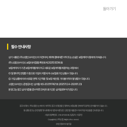
펫보험비교사이트 완벽 활용 팁! 내 반려동물에 맞는 최적의 보험 찾는 법
돌아가기
펫보험비교사이트 이용 가이드: 내 반려동물에게 꼭 맞는 보험료 찾는 비법
펫보험비교사이트 추천! 주요 상품별 보장 범위와 보험료 상세 비교
펫보험비교사이트, 평점만 보고 고르면 후회? 진짜 중요한 차이점은?
필수 안내사항
펫보험비교사이트, A사와 B사 어디가 더 유리할까?
상기 내용은 (주)쇼엠인슈어런스의 의견이며, 계약체결에 따른 이익 또는 손실은 보험계약자 등에게 귀속됩니다.
(주)쇼엠인슈어런스 보험대리점(등록번호 제2025030014호)
보험계약자가 기존 보험계약을 해지하고 새로운 보험계약을 체결하는 과정에서
펫보험비교사이트 이용 전 필수! 놓치면 후회할 3가지 체크리스트
① 질병이력, 연령증가 등으로 가입이 거절되거나 보험료가 인상될 수 있습니다.
② 가입 상품에 따라 새로운 면책기간 적용 및 보장 제한 등 기타 불이익이 발생할 수 있습니다.
펫보험비교사이트, 내 반려동물에게 꼭 맞는 선택 기준은?
쇼엠인슈어런스 준법감시인 심의필 제S-2025117421호 (2025.11.24~2026.11.23)
본 광고는 광고심의기준을 준수하였으며, 유효기간은 심의일로부터 1년입니다.
복잡한 펫보험비교사이트? 나에게 맞는 상품 찾는 쉬운 방법
광고대행사 : ㈜쇼엠은/는 페이지 제작 및 광고 대행만을 진행하며, 보험상품 판매에 직접적인 관여를 하지 않습니다.
펫보험비교사이트 현명하게 고르는 법: 보장 범위별 주요 서비스 비교 분석
동 상품광고는 관련 법령 및 내부통제기준에 따른 광고 관련 절차를 준수하여 작성되었음을 안내드립니다.
사업자등록번호 : 318-87-00348 | 담당자 : 이광헌
Copyright (c) ㈜쇼엠 All rights Reserved.
숨은 혜택까지 찾는 펫보험비교사이트 100% 활용 노하우 대공개
[개인정보처리방침]