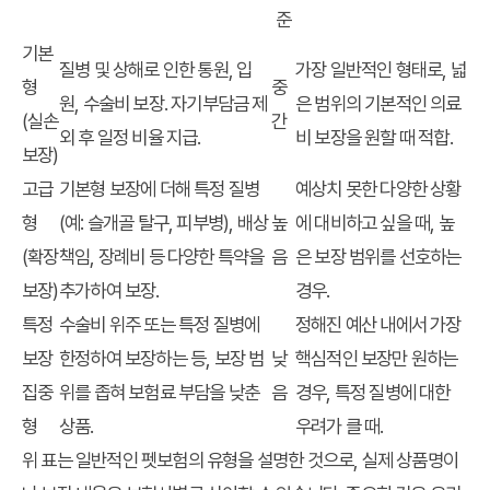
준
기본
질병 및 상해로 인한 통원, 입
가장 일반적인 형태로, 넓
형
중
원, 수술비 보장. 자기부담금 제
은 범위의 기본적인 의료
(실손
간
외 후 일정 비율 지급.
비 보장을 원할 때 적합.
보장)
고급
기본형 보장에 더해 특정 질병
예상치 못한 다양한 상황
형
(예: 슬개골 탈구, 피부병), 배상
높
에 대비하고 싶을 때, 높
(확장
책임, 장례비 등 다양한 특약을
음
은 보장 범위를 선호하는
보장)
추가하여 보장.
경우.
특정
수술비 위주 또는 특정 질병에
정해진 예산 내에서 가장
보장
한정하여 보장하는 등, 보장 범
낮
핵심적인 보장만 원하는
집중
위를 좁혀 보험료 부담을 낮춘
음
경우, 특정 질병에 대한
형
상품.
우려가 클 때.
위 표는 일반적인
펫보험
의 유형을 설명한 것으로, 실제 상품명이