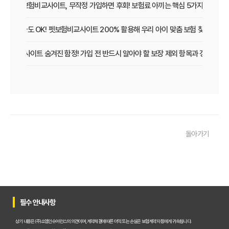
펫보험비교사이트, 무작정 가입하면 후회! 보험료 아끼는 핵심 5가지
초보 집사도 OK! 펫보험비교사이트 200% 활용해 우리 아이 맞춤 보험 찾는 법
보험비교사이트 숨겨진 함정! 가입 전 반드시 알아야 할 보장 제외 항목과 갱신 조건
우리 아이 펫보험, 비교사이트로 간편하게 찾았어요! 가입 성공 후기
펫보험비교사이트 꼭 써야 할까? 현명한 선택을 위한 궁금증 해결
펫보험비교사이트 완벽 활용 팁! 내 반려동물에 맞는 최적의 보험 찾는 법
돌아가기
펫보험비교사이트 이용 가이드: 내 반려동물에게 꼭 맞는 보험료 찾는 비법
펫보험비교사이트 추천! 주요 상품별 보장 범위와 보험료 상세 비교
펫보험비교사이트, 평점만 보고 고르면 후회? 진짜 중요한 차이점은?
필수 안내사항
펫보험비교사이트, A사와 B사 어디가 더 유리할까?
상기 내용은 (주)쇼엠인슈어런스의 의견이며, 계약체결에 따른 이익 또는 손실은 보험계약자 등에게 귀속됩니다.