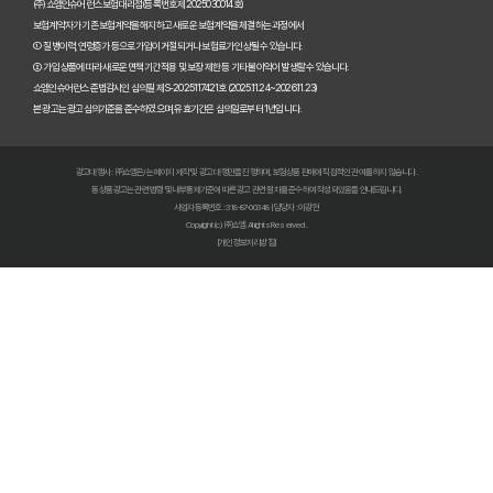
(주)쇼엠인슈어런스 보험대리점(등록번호 제2025030014호)
보험계약자가 기존 보험계약을 해지하고 새로운 보험계약을 체결하는 과정에서
펫보험비교사이트 이용 전 필수! 놓치면 후회할 3가지 체크리스트
① 질병이력, 연령증가 등으로 가입이 거절되거나 보험료가 인상될 수 있습니다.
② 가입 상품에 따라 새로운 면책기간 적용 및 보장 제한 등 기타 불이익이 발생할 수 있습니다.
펫보험비교사이트, 내 반려동물에게 꼭 맞는 선택 기준은?
쇼엠인슈어런스 준법감시인 심의필 제S-2025117421호 (2025.11.24~2026.11.23)
본 광고는 광고심의기준을 준수하였으며, 유효기간은 심의일로부터 1년입니다.
복잡한 펫보험비교사이트? 나에게 맞는 상품 찾는 쉬운 방법
광고대행사 : ㈜쇼엠은/는 페이지 제작 및 광고 대행만을 진행하며, 보험상품 판매에 직접적인 관여를 하지 않습니다.
펫보험비교사이트 현명하게 고르는 법: 보장 범위별 주요 서비스 비교 분석
동 상품광고는 관련 법령 및 내부통제기준에 따른 광고 관련 절차를 준수하여 작성되었음을 안내드립니다.
사업자등록번호 : 318-87-00348 | 담당자 : 이광헌
Copyright (c) ㈜쇼엠 All rights Reserved.
숨은 혜택까지 찾는 펫보험비교사이트 100% 활용 노하우 대공개
[개인정보처리방침]
펫보험비교사이트, 이것만 알면 후회 없다! 현명한 선택 가이드
펫보험비교사이트, 정말 최저가만 중요할까? 놓치기 쉬운 함정들 파헤치기
초보 집사도 쉬운 펫보험비교사이트! 실제 활용 후기 및 필수 꿀팁
펫보험비교사이트 실제 이용 후기: 숨겨진 장점과 단점 총정리