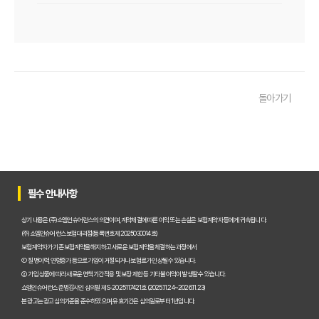
우리 아이 펫보험, 비교사이트로 간편하게 찾았어요! 가입 성공 후기
펫보험비교사이트 꼭 써야 할까? 현명한 선택을 위한 궁금증 해결
펫보험비교사이트 완벽 활용 팁! 내 반려동물에 맞는 최적의 보험 찾는 법
돌아가기
펫보험비교사이트 이용 가이드: 내 반려동물에게 꼭 맞는 보험료 찾는 비법
펫보험비교사이트 추천! 주요 상품별 보장 범위와 보험료 상세 비교
펫보험비교사이트, 평점만 보고 고르면 후회? 진짜 중요한 차이점은?
필수 안내사항
펫보험비교사이트, A사와 B사 어디가 더 유리할까?
상기 내용은 (주)쇼엠인슈어런스의 의견이며, 계약체결에 따른 이익 또는 손실은 보험계약자 등에게 귀속됩니다.
(주)쇼엠인슈어런스 보험대리점(등록번호 제2025030014호)
보험계약자가 기존 보험계약을 해지하고 새로운 보험계약을 체결하는 과정에서
펫보험비교사이트 이용 전 필수! 놓치면 후회할 3가지 체크리스트
① 질병이력, 연령증가 등으로 가입이 거절되거나 보험료가 인상될 수 있습니다.
② 가입 상품에 따라 새로운 면책기간 적용 및 보장 제한 등 기타 불이익이 발생할 수 있습니다.
펫보험비교사이트, 내 반려동물에게 꼭 맞는 선택 기준은?
쇼엠인슈어런스 준법감시인 심의필 제S-2025117421호 (2025.11.24~2026.11.23)
본 광고는 광고심의기준을 준수하였으며, 유효기간은 심의일로부터 1년입니다.