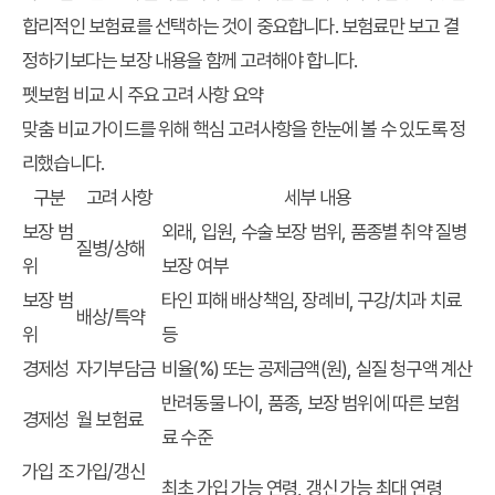
합리적인 보험료를 선택하는 것이 중요합니다. 보험료만 보고 결
정하기보다는 보장 내용을 함께 고려해야 합니다.
펫보험 비교 시 주요 고려 사항 요약
맞춤 비교 가이드
를 위해 핵심 고려사항을 한눈에 볼 수 있도록 정
리했습니다.
구분
고려 사항
세부 내용
보장 범
외래, 입원, 수술 보장 범위, 품종별 취약 질병
질병/상해
위
보장 여부
보장 범
타인 피해 배상책임, 장례비, 구강/치과 치료
배상/특약
위
등
경제성
자기부담금
비율(%) 또는 공제금액(원), 실질 청구액 계산
반려동물 나이, 품종, 보장 범위에 따른 보험
경제성
월 보험료
료 수준
가입 조
가입/갱신
최초 가입 가능 연령, 갱신 가능 최대 연령