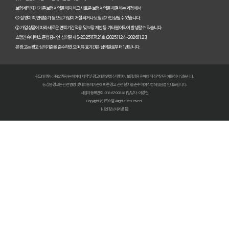
보험계약자가 기존 보험계약을 해지하고 새로운 보험계약을 체결하는 과정에서
펫보험비교사이트 이용 전 필수! 놓치면 후회할 3가지 체크리스트
① 질병이력, 연령증가 등으로 가입이 거절되거나 보험료가 인상될 수 있습니다.
② 가입 상품에 따라 새로운 면책기간 적용 및 보장 제한 등 기타 불이익이 발생할 수 있습니다.
펫보험비교사이트, 내 반려동물에게 꼭 맞는 선택 기준은?
쇼엠인슈어런스 준법감시인 심의필 제S-2025117421호 (2025.11.24~2026.11.23)
본 광고는 광고심의기준을 준수하였으며, 유효기간은 심의일로부터 1년입니다.
복잡한 펫보험비교사이트? 나에게 맞는 상품 찾는 쉬운 방법
광고대행사 : ㈜쇼엠은/는 페이지 제작 및 광고 대행만을 진행하며, 보험상품 판매에 직접적인 관여를 하지 않습니다.
펫보험비교사이트 현명하게 고르는 법: 보장 범위별 주요 서비스 비교 분석
동 상품광고는 관련 법령 및 내부통제기준에 따른 광고 관련 절차를 준수하여 작성되었음을 안내드립니다.
사업자등록번호 : 318-87-00348 | 담당자 : 이광헌
Copyright (c) ㈜쇼엠 All rights Reserved.
숨은 혜택까지 찾는 펫보험비교사이트 100% 활용 노하우 대공개
[개인정보처리방침]
펫보험비교사이트, 이것만 알면 후회 없다! 현명한 선택 가이드
펫보험비교사이트, 정말 최저가만 중요할까? 놓치기 쉬운 함정들 파헤치기
초보 집사도 쉬운 펫보험비교사이트! 실제 활용 후기 및 필수 꿀팁
펫보험비교사이트 실제 이용 후기: 숨겨진 장점과 단점 총정리