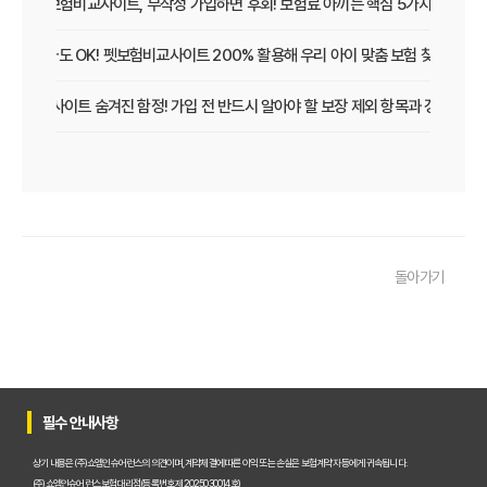
펫보험비교사이트, 무작정 가입하면 후회! 보험료 아끼는 핵심 5가지
초보 집사도 OK! 펫보험비교사이트 200% 활용해 우리 아이 맞춤 보험 찾는 법
보험비교사이트 숨겨진 함정! 가입 전 반드시 알아야 할 보장 제외 항목과 갱신 조건
우리 아이 펫보험, 비교사이트로 간편하게 찾았어요! 가입 성공 후기
펫보험비교사이트 꼭 써야 할까? 현명한 선택을 위한 궁금증 해결
펫보험비교사이트 완벽 활용 팁! 내 반려동물에 맞는 최적의 보험 찾는 법
돌아가기
펫보험비교사이트 이용 가이드: 내 반려동물에게 꼭 맞는 보험료 찾는 비법
펫보험비교사이트 추천! 주요 상품별 보장 범위와 보험료 상세 비교
펫보험비교사이트, 평점만 보고 고르면 후회? 진짜 중요한 차이점은?
필수 안내사항
펫보험비교사이트, A사와 B사 어디가 더 유리할까?
상기 내용은 (주)쇼엠인슈어런스의 의견이며, 계약체결에 따른 이익 또는 손실은 보험계약자 등에게 귀속됩니다.
(주)쇼엠인슈어런스 보험대리점(등록번호 제2025030014호)