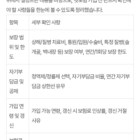
위에서 설명드린 내용을 바탕으로, 펫보험 가입 전 반드시 확인해
야 할 사항들을 한눈에 볼 수 있도록 정리했습니다.
항목
세부 확인 사항
보장 범
상해/질병 치료비, 통원/입원/수술비, 특정 질병(슬
위 및 한
개골, 백내장 등) 보장 여부, 연간/1회당 보장 한도
도
자기부
정액제/정률제 선택, 자기부담금 비율, 연간 자기부
담금 및
담금 상한선 유무
공제
가입 연
가입 가능 연령, 갱신 시 보험료 인상률, 갱신 거절
령 및 갱
사유
신