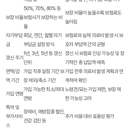
50%, 70%, 80% 등
보장 비율이 높을수록 보험료도
보장 비율
보험사가 보장하는 비
높아짐
율
자기부담
회당, 연간, 월별 자기
보험료와 실제 의료비 발생 시 보
금
부담금 설정 방식
호자 부담액 간의 균형
1년, 3년, 5년 등 갱신
갱신 시 보험료 인상 가능성 및 장
갱신 주기
단위
기적인 총 납입액 예측
면책/감
가입 직후 일정 기간 보
가입 전후 의료비 발생 계획과 연
액 기간
장 제외/축소 기간
계하여 확인
가입 가능한 최소/최대
노령견/묘는 가입 제한, 보장 제
가입 연령
연령
한 가능성 고려
특약 및
장례비, 예방접종 할인,
부가서비
추가 비용 대비 효용성 평가
건강 검진 등
스