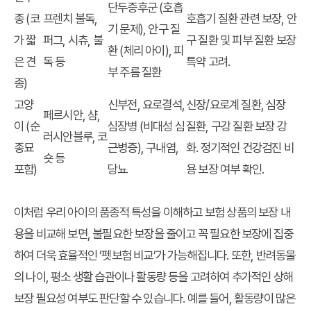
단두증후군 (호흡
종 (코
프렌치 불독,
호흡기 질환 관련 보장, 안
기 문제), 안구 질
가 짧
퍼그, 시츄, 불
구 질환 및 피부 질환 보장
환 (체리 아이), 피
은 견
독 등
특약 고려.
부 주름 질환
종)
고양
신부전, 요로결석,
신장/요로계 질환, 심장
페르시안, 샴,
이 (순
심장병 (비대성 심
질환, 구강 질환 보장 강
러시안블루, 코
종묘
근병증), 구내염,
화. 정기적인 건강검진 비
숏 등
포함)
당뇨
용 보장 여부 확인.
이처럼 우리 아이의 품종적 특성을 이해하고 보험 상품의 보장 내
용을 비교해 보면, 불필요한 보장을 줄이고 꼭 필요한 보장에 집중
하여 더욱 효율적인 ‘펫보험 비교’가 가능해집니다. 또한, 반려동물
의 나이, 평소 생활 습관이나 활동량 등을 고려하여 추가적인 상해
보장 필요성 여부도 판단할 수 있습니다. 예를 들어, 활동량이 많은