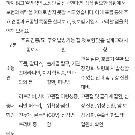
하지 않고 일반적인 보장만을 선택한다면, 정작 필요한 상황에서
보험의 혜택을 제대로 받지 못할 수도 있습니다. 아래 표를 통해 주
요 견종과 묘종별 특징을 살펴보고, 펫보험 가입 시 고려할 점을 확
인해 보세요.
주요 견종/묘
주요 발병 가능 질
펫보험 맞춤 설계 고려사
구분
종 예시
환
항
관절 질환, 호흡기 질환 보
푸들, 말티즈,
슬개골 탈구, 기관
소형
장 강화. 노령화 시 발생할
포메라니안, 치
지 협착증, 안과
견
수 있는 안과 및 구강 질환
와와 등
질환, 피부병
대비.
리트리버, 시베
고관절 이형성증,
고관절 및 골격계 질환, 심
중대
리안 허스키,
위확장·염전
장 질환, 위장 질환, 암 보
형견
진돗개, 골든리
(GDV), 심장병,
장 강화. 수술비 한도 및
트리버 등
암
입원비 확인.
단두