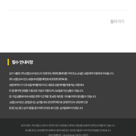
펫보험비교사이트 꼭 써야 할까? 현명한 선택을 위한 궁금증 해결
펫보험비교사이트 완벽 활용 팁! 내 반려동물에 맞는 최적의 보험 찾는 법
돌아가기
펫보험비교사이트 이용 가이드: 내 반려동물에게 꼭 맞는 보험료 찾는 비법
펫보험비교사이트 추천! 주요 상품별 보장 범위와 보험료 상세 비교
펫보험비교사이트, 평점만 보고 고르면 후회? 진짜 중요한 차이점은?
필수 안내사항
펫보험비교사이트, A사와 B사 어디가 더 유리할까?
상기 내용은 (주)쇼엠인슈어런스의 의견이며, 계약체결에 따른 이익 또는 손실은 보험계약자 등에게 귀속됩니다.
(주)쇼엠인슈어런스 보험대리점(등록번호 제2025030014호)
보험계약자가 기존 보험계약을 해지하고 새로운 보험계약을 체결하는 과정에서
펫보험비교사이트 이용 전 필수! 놓치면 후회할 3가지 체크리스트
① 질병이력, 연령증가 등으로 가입이 거절되거나 보험료가 인상될 수 있습니다.
② 가입 상품에 따라 새로운 면책기간 적용 및 보장 제한 등 기타 불이익이 발생할 수 있습니다.
펫보험비교사이트, 내 반려동물에게 꼭 맞는 선택 기준은?
쇼엠인슈어런스 준법감시인 심의필 제S-2025117421호 (2025.11.24~2026.11.23)
본 광고는 광고심의기준을 준수하였으며, 유효기간은 심의일로부터 1년입니다.
복잡한 펫보험비교사이트? 나에게 맞는 상품 찾는 쉬운 방법
광고대행사 : ㈜쇼엠은/는 페이지 제작 및 광고 대행만을 진행하며, 보험상품 판매에 직접적인 관여를 하지 않습니다.
펫보험비교사이트 현명하게 고르는 법: 보장 범위별 주요 서비스 비교 분석
동 상품광고는 관련 법령 및 내부통제기준에 따른 광고 관련 절차를 준수하여 작성되었음을 안내드립니다.
사업자등록번호 : 318-87-00348 | 담당자 : 이광헌