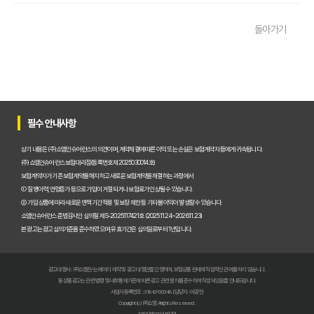
펫보험비교사이트 완벽 활용 팁! 내 반려동물에 맞는 최적의 보험 찾는 법
돌아가기
펫보험비교사이트 이용 가이드: 내 반려동물에게 꼭 맞는 보험료 찾는 비법
펫보험비교사이트 추천! 주요 상품별 보장 범위와 보험료 상세 비교
펫보험비교사이트, 평점만 보고 고르면 후회? 진짜 중요한 차이점은?
필수 안내사항
펫보험비교사이트, A사와 B사 어디가 더 유리할까?
상기 내용은 (주)쇼엠인슈어런스의 의견이며, 계약체결에 따른 이익 또는 손실은 보험계약자 등에게 귀속됩니다.
(주)쇼엠인슈어런스 보험대리점(등록번호 제2025030014호)
보험계약자가 기존 보험계약을 해지하고 새로운 보험계약을 체결하는 과정에서
펫보험비교사이트 이용 전 필수! 놓치면 후회할 3가지 체크리스트
① 질병이력, 연령증가 등으로 가입이 거절되거나 보험료가 인상될 수 있습니다.
② 가입 상품에 따라 새로운 면책기간 적용 및 보장 제한 등 기타 불이익이 발생할 수 있습니다.
펫보험비교사이트, 내 반려동물에게 꼭 맞는 선택 기준은?
쇼엠인슈어런스 준법감시인 심의필 제S-2025117421호 (2025.11.24~2026.11.23)
본 광고는 광고심의기준을 준수하였으며, 유효기간은 심의일로부터 1년입니다.
복잡한 펫보험비교사이트? 나에게 맞는 상품 찾는 쉬운 방법
광고대행사 : ㈜쇼엠은/는 페이지 제작 및 광고 대행만을 진행하며, 보험상품 판매에 직접적인 관여를 하지 않습니다.
펫보험비교사이트 현명하게 고르는 법: 보장 범위별 주요 서비스 비교 분석
동 상품광고는 관련 법령 및 내부통제기준에 따른 광고 관련 절차를 준수하여 작성되었음을 안내드립니다.
사업자등록번호 : 318-87-00348 | 담당자 : 이광헌
Copyright (c) ㈜쇼엠 All rights Reserved.