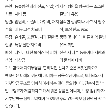
통원
동물병원 외래 진료, 약값, 검
자주 병원을 방문하는 소소한
치료
사비 등
질병에 유용
입원/
입원비, 수술비, 마취비, 처치
심각한 질병이나 사고 시 필수
수술
비 등 고액 치료비
적, 보장 한도 중요
특정
슬개골, 고관절, 치과 질환 등
품종 및 나이에 따른 취약 질병
질병
특정 질환 치료비
유무 확인
배상
타인에 대한 물적/인적 피해
산책 시 다른 동물이나 사람과
책임
배상금
의 문제에 대비
2. 보험료와 자기부담금, 합리적인 선택 기준은 무엇일까요?
펫보험은 미래의 위험에 대비하는 금융 상품이므로, 보험료와 자
기부담금 구조를 명확히 이해하는 것이 중요합니다. 단순히 월 납
입 보험료가 저렴하다고 해서 좋은 상품은 아니며, 보장 범위와 자
기부담률을 함께 고려해야
2026년 후회 없는 펫보험 선택
을 할 수
있습니다.