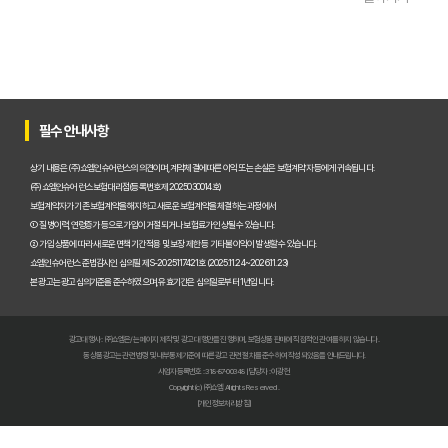
펫보험비교사이트 이용 가이드: 내 반려동물에게 꼭 맞는 보험료 찾는 비법
펫보험비교사이트 추천! 주요 상품별 보장 범위와 보험료 상세 비교
펫보험비교사이트, 평점만 보고 고르면 후회? 진짜 중요한 차이점은?
필수 안내사항
펫보험비교사이트, A사와 B사 어디가 더 유리할까?
상기 내용은 (주)쇼엠인슈어런스의 의견이며, 계약체결에 따른 이익 또는 손실은 보험계약자 등에게 귀속됩니다.
(주)쇼엠인슈어런스 보험대리점(등록번호 제2025030014호)
보험계약자가 기존 보험계약을 해지하고 새로운 보험계약을 체결하는 과정에서
펫보험비교사이트 이용 전 필수! 놓치면 후회할 3가지 체크리스트
① 질병이력, 연령증가 등으로 가입이 거절되거나 보험료가 인상될 수 있습니다.
② 가입 상품에 따라 새로운 면책기간 적용 및 보장 제한 등 기타 불이익이 발생할 수 있습니다.
펫보험비교사이트, 내 반려동물에게 꼭 맞는 선택 기준은?
쇼엠인슈어런스 준법감시인 심의필 제S-2025117421호 (2025.11.24~2026.11.23)
본 광고는 광고심의기준을 준수하였으며, 유효기간은 심의일로부터 1년입니다.
복잡한 펫보험비교사이트? 나에게 맞는 상품 찾는 쉬운 방법
광고대행사 : ㈜쇼엠은/는 페이지 제작 및 광고 대행만을 진행하며, 보험상품 판매에 직접적인 관여를 하지 않습니다.
펫보험비교사이트 현명하게 고르는 법: 보장 범위별 주요 서비스 비교 분석
동 상품광고는 관련 법령 및 내부통제기준에 따른 광고 관련 절차를 준수하여 작성되었음을 안내드립니다.
사업자등록번호 : 318-87-00348 | 담당자 : 이광헌
Copyright (c) ㈜쇼엠 All rights Reserved.
숨은 혜택까지 찾는 펫보험비교사이트 100% 활용 노하우 대공개
[개인정보처리방침]