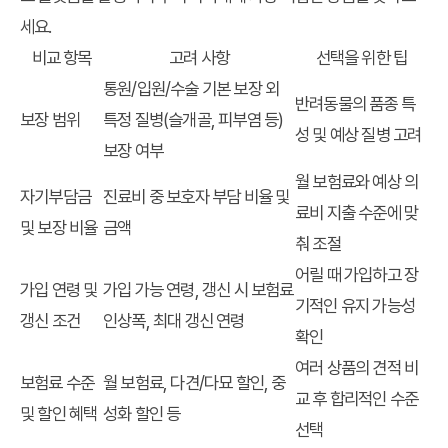
세요.
비교 항목
고려 사항
선택을 위한 팁
통원/입원/수술 기본 보장 외
반려동물의 품종 특
보장 범위
특정 질병(슬개골, 피부염 등)
성 및 예상 질병 고려
보장 여부
월 보험료와 예상 의
자기부담금
진료비 중 보호자 부담 비율 및
료비 지출 수준에 맞
및 보장 비율
금액
춰 조절
어릴 때 가입하고 장
가입 연령 및
가입 가능 연령, 갱신 시 보험료
기적인 유지 가능성
갱신 조건
인상폭, 최대 갱신 연령
확인
여러 상품의 견적 비
보험료 수준
월 보험료, 다견/다묘 할인, 중
교 후 합리적인 수준
및 할인 혜택
성화 할인 등
선택