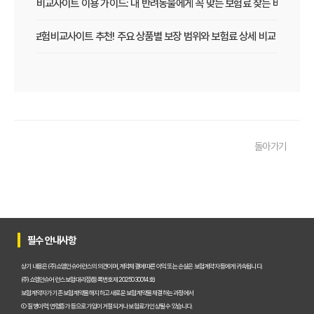
펫보험비교사이트 이용 가이드: 내 반려동물에게 꼭 맞는 보험료 찾는 비법
펫보험비교사이트 추천! 주요 상품별 보장 범위와 보험료 상세 비교
펫보험비교사이트, 평점만 보고 고르면 후회? 진짜 중요한 차이점은?
펫보험비교사이트, A사와 B사 어디가 더 유리할까?
펫보험비교사이트 이용 전 필수! 놓치면 후회할 3가지 체크리스트
돌아가기
펫보험비교사이트, 내 반려동물에게 꼭 맞는 선택 기준은?
복잡한 펫보험비교사이트? 나에게 맞는 상품 찾는 쉬운 방법
펫보험비교사이트 현명하게 고르는 법: 보장 범위별 주요 서비스 비교 분석
필수 안내사항
숨은 혜택까지 찾는 펫보험비교사이트 100% 활용 노하우 대공개
상기 내용은 (주)쇼엠인슈어런스의 의견이며, 계약체결에 따른 이익 또는 손실은 보험계약자 등에게 귀속됩니다.
(주)쇼엠인슈어런스 보험대리점(등록번호 제2025030014호)
보험계약자가 기존 보험계약을 해지하고 새로운 보험계약을 체결하는 과정에서
펫보험비교사이트, 이것만 알면 후회 없다! 현명한 선택 가이드
① 질병이력, 연령증가 등으로 가입이 거절되거나 보험료가 인상될 수 있습니다.