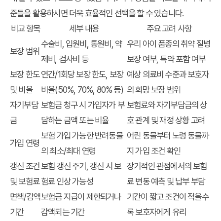
준들을 활용하시면 더욱 효율적인 선택을 할 수 있습니다.
비교 항목
세부 내용
주요 고려 사항
수술비, 입원비, 통원비, 약
우리 아이 품종의 취약 질병
보장 범위
제비, 검사비 등
보장 여부, 특약 포함 여부
보장 한도
연간/1회당 보장 한도, 보장
예상 의료비 수준과 보호자
및 비율
비율(50%, 70%, 80% 등)
의 희망 보장 범위
자기부담
보험금 청구 시 가입자가 부
보험료와 자기부담금의 상
금
담하는 금액 또는 비율
호 관계 및 재정 상황 고려
보험 가입 가능한 반려동물
어린 동물부터 노령 동물까
가입 연령
의 최소/최대 연령
지 가입 조건 확인
갱신 조건
보험 갱신 주기, 갱신 시 보
장기적인 관점에서의 보험
및 보험료
험료 인상 가능성
료 변동 예측 및 납부 부담
면책/감액
보험금 지급이 제한되거나
기간이 짧고 조건이 적을수
기간
감액되는 기간
록 보호자에게 유리