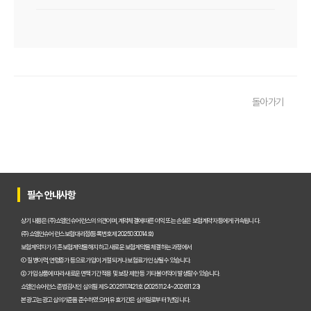
우리 아이 펫보험, 비교사이트로 간편하게 찾았어요! 가입 성공 후기
펫보험비교사이트 꼭 써야 할까? 현명한 선택을 위한 궁금증 해결
펫보험비교사이트 완벽 활용 팁! 내 반려동물에 맞는 최적의 보험 찾는 법
돌아가기
펫보험비교사이트 이용 가이드: 내 반려동물에게 꼭 맞는 보험료 찾는 비법
펫보험비교사이트 추천! 주요 상품별 보장 범위와 보험료 상세 비교
펫보험비교사이트, 평점만 보고 고르면 후회? 진짜 중요한 차이점은?
필수 안내사항
펫보험비교사이트, A사와 B사 어디가 더 유리할까?
상기 내용은 (주)쇼엠인슈어런스의 의견이며, 계약체결에 따른 이익 또는 손실은 보험계약자 등에게 귀속됩니다.
(주)쇼엠인슈어런스 보험대리점(등록번호 제2025030014호)
보험계약자가 기존 보험계약을 해지하고 새로운 보험계약을 체결하는 과정에서
펫보험비교사이트 이용 전 필수! 놓치면 후회할 3가지 체크리스트
① 질병이력, 연령증가 등으로 가입이 거절되거나 보험료가 인상될 수 있습니다.
② 가입 상품에 따라 새로운 면책기간 적용 및 보장 제한 등 기타 불이익이 발생할 수 있습니다.
펫보험비교사이트, 내 반려동물에게 꼭 맞는 선택 기준은?
쇼엠인슈어런스 준법감시인 심의필 제S-2025117421호 (2025.11.24~2026.11.23)
본 광고는 광고심의기준을 준수하였으며, 유효기간은 심의일로부터 1년입니다.