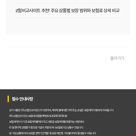
펫보험비교사이트 추천! 주요 상품별 보장 범위와 보험료 상세 비교
펫보험비교사이트, 평점만 보고 고르면 후회? 진짜 중요한 차이점은?
펫보험비교사이트, A사와 B사 어디가 더 유리할까?
펫보험비교사이트 이용 전 필수! 놓치면 후회할 3가지 체크리스트
돌아가기
펫보험비교사이트, 내 반려동물에게 꼭 맞는 선택 기준은?
복잡한 펫보험비교사이트? 나에게 맞는 상품 찾는 쉬운 방법
펫보험비교사이트 현명하게 고르는 법: 보장 범위별 주요 서비스 비교 분석
필수 안내사항
숨은 혜택까지 찾는 펫보험비교사이트 100% 활용 노하우 대공개
상기 내용은 (주)쇼엠인슈어런스의 의견이며, 계약체결에 따른 이익 또는 손실은 보험계약자 등에게 귀속됩니다.
(주)쇼엠인슈어런스 보험대리점(등록번호 제2025030014호)
보험계약자가 기존 보험계약을 해지하고 새로운 보험계약을 체결하는 과정에서
펫보험비교사이트, 이것만 알면 후회 없다! 현명한 선택 가이드
① 질병이력, 연령증가 등으로 가입이 거절되거나 보험료가 인상될 수 있습니다.
② 가입 상품에 따라 새로운 면책기간 적용 및 보장 제한 등 기타 불이익이 발생할 수 있습니다.