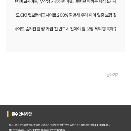
펫보험비교사이트, 무작정 가입하면 후회! 보험료 아끼는 핵심 5가지
초보 집사도 OK! 펫보험비교사이트 200% 활용해 우리 아이 맞춤 보험 찾는 법
보험비교사이트 숨겨진 함정! 가입 전 반드시 알아야 할 보장 제외 항목과 갱신 조건
우리 아이 펫보험, 비교사이트로 간편하게 찾았어요! 가입 성공 후기
펫보험비교사이트 꼭 써야 할까? 현명한 선택을 위한 궁금증 해결
펫보험비교사이트 완벽 활용 팁! 내 반려동물에 맞는 최적의 보험 찾는 법
돌아가기
펫보험비교사이트 이용 가이드: 내 반려동물에게 꼭 맞는 보험료 찾는 비법
펫보험비교사이트 추천! 주요 상품별 보장 범위와 보험료 상세 비교
펫보험비교사이트, 평점만 보고 고르면 후회? 진짜 중요한 차이점은?
필수 안내사항
펫보험비교사이트, A사와 B사 어디가 더 유리할까?
상기 내용은 (주)쇼엠인슈어런스의 의견이며, 계약체결에 따른 이익 또는 손실은 보험계약자 등에게 귀속됩니다.
(주)쇼엠인슈어런스 보험대리점(등록번호 제2025030014호)