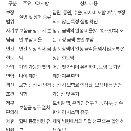
구분
주요 고려사항
상세 내용
보장
입원, 통원, 수술, 약제비 포함 여부, 보장
질병 및 상해 종류
범위
되지 않는 특정 질병 확인
자기부
보험금 청구 시 본
청구 금액의 일정 비율(예: 10~30%) 또
담금
인 부담 비율
는 고정 금액 본인 부담
연간
연간 보상 최대 금
총 보상액이 일정 금액을 넘지 않도록 설
한도
액
정된 한도액
가입
가입 가능한 펫의
어린 펫 가입이 유리하며, 노령 펫 가입
연령
나이 제한
제한 여부 확인
갱신
보험 갱신 시 변경
갱신 시 보험료 인상률, 보장 내용 변경
조건
사항
가능성 및 주기
청구
모바일 앱, 온라인 청구 가능 여부, 신속
보험금 청구 절차
편의성
한 처리 시스템 유무
제휴
협력 동물병원 유
제휴 병원에서의 직접 청구 또는 할인 혜
병원
무
택 여부