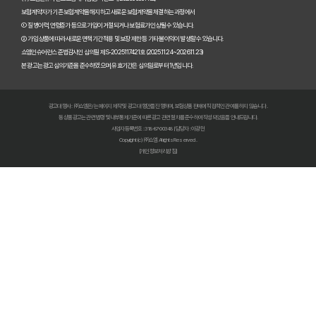
보험계약자가 기존 보험계약을 해지하고 새로운 보험계약을 체결하는 과정에서
펫보험비교사이트 이용 전 필수! 놓치면 후회할 3가지 체크리스트
① 질병이력, 연령증가 등으로 가입이 거절되거나 보험료가 인상될 수 있습니다.
② 가입 상품에 따라 새로운 면책기간 적용 및 보장 제한 등 기타 불이익이 발생할 수 있습니다.
펫보험비교사이트, 내 반려동물에게 꼭 맞는 선택 기준은?
쇼엠인슈어런스 준법감시인 심의필 제S-2025117421호 (2025.11.24~2026.11.23)
본 광고는 광고심의기준을 준수하였으며, 유효기간은 심의일로부터 1년입니다.
복잡한 펫보험비교사이트? 나에게 맞는 상품 찾는 쉬운 방법
광고대행사 : ㈜쇼엠은/는 페이지 제작 및 광고 대행만을 진행하며, 보험상품 판매에 직접적인 관여를 하지 않습니다.
펫보험비교사이트 현명하게 고르는 법: 보장 범위별 주요 서비스 비교 분석
동 상품광고는 관련 법령 및 내부통제기준에 따른 광고 관련 절차를 준수하여 작성되었음을 안내드립니다.
사업자등록번호 : 318-87-00348 | 담당자 : 이광헌
Copyright (c) ㈜쇼엠 All rights Reserved.
숨은 혜택까지 찾는 펫보험비교사이트 100% 활용 노하우 대공개
[개인정보처리방침]
펫보험비교사이트, 이것만 알면 후회 없다! 현명한 선택 가이드
펫보험비교사이트, 정말 최저가만 중요할까? 놓치기 쉬운 함정들 파헤치기
초보 집사도 쉬운 펫보험비교사이트! 실제 활용 후기 및 필수 꿀팁
펫보험비교사이트 실제 이용 후기: 숨겨진 장점과 단점 총정리