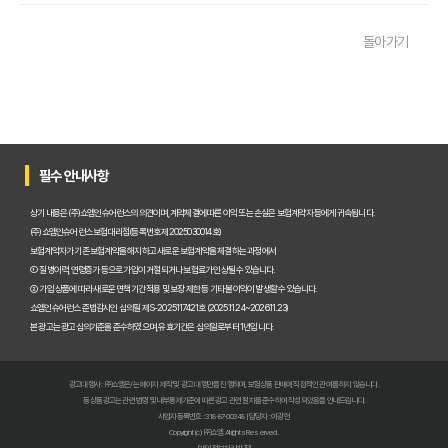
펫보험비교사이트 완벽 활용 팁! 내 반려동물에 맞는 최적의 보험 찾는 법
돌아가기
펫보험비교사이트 이용 가이드: 내 반려동물에게 꼭 맞는 보험료 찾는 비법
펫보험비교사이트 추천! 주요 상품별 보장 범위와 보험료 상세 비교
펫보험비교사이트, 평점만 보고 고르면 후회? 진짜 중요한 차이점은?
필수 안내사항
펫보험비교사이트, A사와 B사 어디가 더 유리할까?
상기 내용은 (주)쇼엠인슈어런스의 의견이며, 계약체결에 따른 이익 또는 손실은 보험계약자 등에게 귀속됩니다.
(주)쇼엠인슈어런스 보험대리점(등록번호 제2025030014호)
보험계약자가 기존 보험계약을 해지하고 새로운 보험계약을 체결하는 과정에서
펫보험비교사이트 이용 전 필수! 놓치면 후회할 3가지 체크리스트
① 질병이력, 연령증가 등으로 가입이 거절되거나 보험료가 인상될 수 있습니다.
② 가입 상품에 따라 새로운 면책기간 적용 및 보장 제한 등 기타 불이익이 발생할 수 있습니다.
펫보험비교사이트, 내 반려동물에게 꼭 맞는 선택 기준은?
쇼엠인슈어런스 준법감시인 심의필 제S-2025117421호 (2025.11.24~2026.11.23)
본 광고는 광고심의기준을 준수하였으며, 유효기간은 심의일로부터 1년입니다.
복잡한 펫보험비교사이트? 나에게 맞는 상품 찾는 쉬운 방법
광고대행사 : ㈜쇼엠은/는 페이지 제작 및 광고 대행만을 진행하며, 보험상품 판매에 직접적인 관여를 하지 않습니다.
펫보험비교사이트 현명하게 고르는 법: 보장 범위별 주요 서비스 비교 분석
동 상품광고는 관련 법령 및 내부통제기준에 따른 광고 관련 절차를 준수하여 작성되었음을 안내드립니다.
사업자등록번호 : 318-87-00348 | 담당자 : 이광헌
Copyright (c) ㈜쇼엠 All rights Reserved.